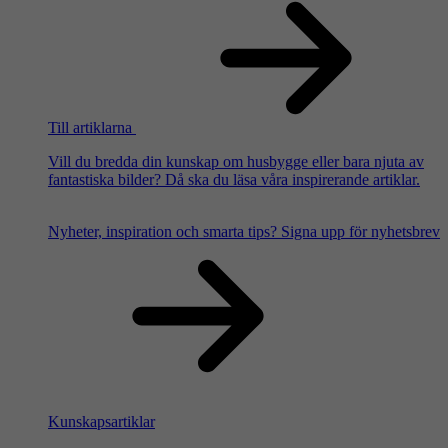
Till artiklarna
Vill du bredda din kunskap om husbygge eller bara njuta av
fantastiska bilder? Då ska du läsa våra inspirerande artiklar.
Nyheter, inspiration och smarta tips?
Signa upp för nyhetsbrev
Kunskapsartiklar