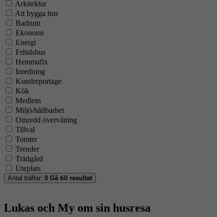
Arkitektur
Att bygga hus
Badrum
Ekonomi
Energi
Fritidshus
Hemmafix
Inredning
Kundreportage
Kök
Medlem
Miljö/hållbarhet
Oinredd övervåning
Tillval
Tomter
Trender
Trädgård
Uteplats
Antal träffar:
0
Gå till resultat
Lukas och My om sin husresa