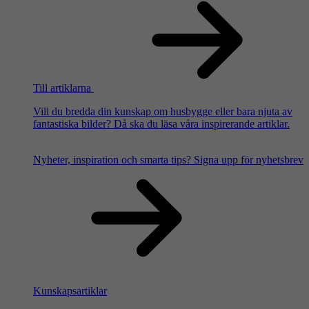
Till artiklarna
Vill du bredda din kunskap om husbygge eller bara njuta av
fantastiska bilder? Då ska du läsa våra inspirerande artiklar.
Nyheter, inspiration och smarta tips?
Signa upp för nyhetsbrev
Kunskapsartiklar