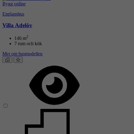
Bygg online
Enplanshus
Villa Adelöv
2
146
m
7 rum och kök
Mer om husmodellen