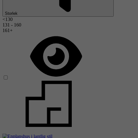
Storlek
<130
131 - 160
161+