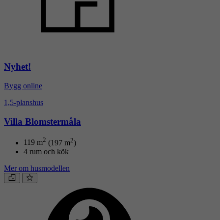
Nyhet!
Bygg online
1,5-planshus
Villa Blomstermåla
2
2
119
m
(197 m
)
4 rum och kök
Mer om husmodellen