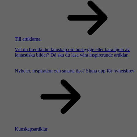
Till artiklarna
Vill du bredda din kunskap om husbygge eller bara njuta av
fantastiska bilder? Då ska du läsa våra inspirerande artiklar.
Nyheter, inspiration och smarta tips?
Signa upp för nyhetsbrev
Kunskapsartiklar