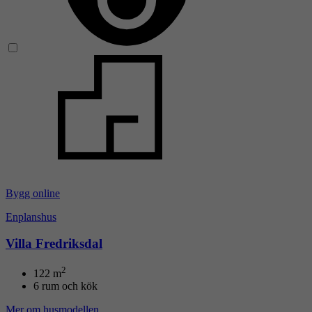
Bygg online
Enplanshus
Villa Fredriksdal
2
122
m
6 rum och kök
Mer om husmodellen