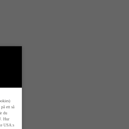
s oss.
ookies)
 på ett så
är du
U. Hur
nte USA:s