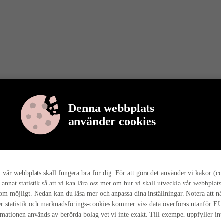
Denna webbplats
använder cookies
r berättar vi mer om varför det är så, och hur hela husresan går till ho
tt vår webbplats skall fungera bra för dig. För att göra det använder vi kakor (c
 annat statistik så att vi kan lära oss mer om hur vi skall utveckla vår webbplats
som möjligt. Nedan kan du läsa mer och anpassa dina inställningar. Notera att n
r statistik och marknadsförings-cookies kommer viss data överföras utanför E
rmationen används av berörda bolag vet vi inte exakt. Till exempel uppfyller i