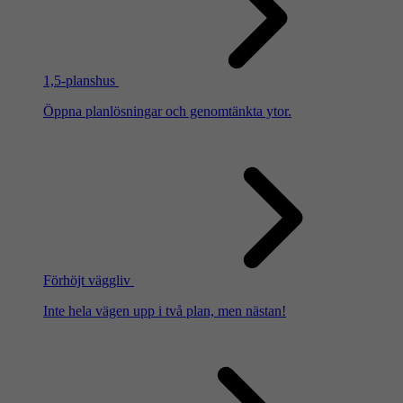
1,5-planshus
Öppna planlösningar och genomtänkta ytor.
Förhöjt väggliv
Inte hela vägen upp i två plan, men nästan!