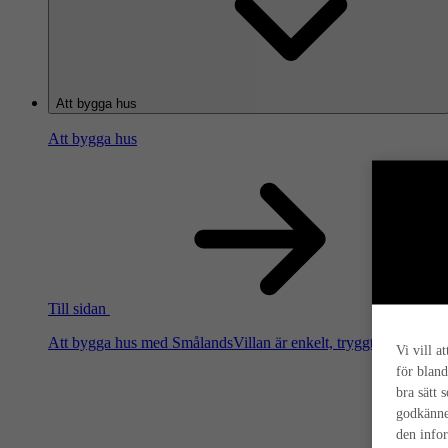
Att bygga hus
Att bygga hus
Till sidan
Att bygga hus med SmålandsVillan är enkelt, tryggt och smart. Hä
Vi vill a
för bland
bra sätt 
godkänne
den info