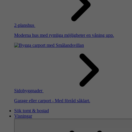
2-planshus
Moderna hus med rymliga möjligheter en våning upp.
Sidobyggnader
Garage eller carport - Med förråd såklart.
Sök tomt & bostad
Visningar