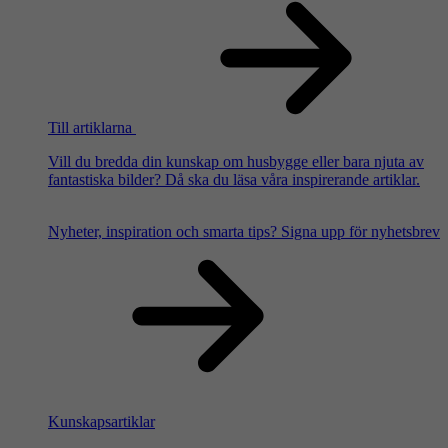
Till artiklarna
Vill du bredda din kunskap om husbygge eller bara njuta av
fantastiska bilder? Då ska du läsa våra inspirerande artiklar.
Nyheter, inspiration och smarta tips?
Signa upp för nyhetsbrev
Kunskapsartiklar