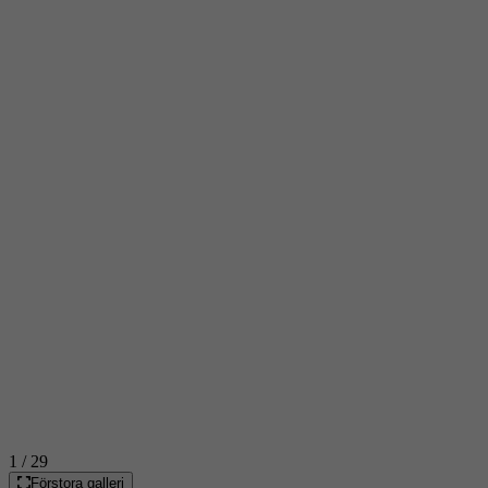
1
/ 29
Förstora galleri