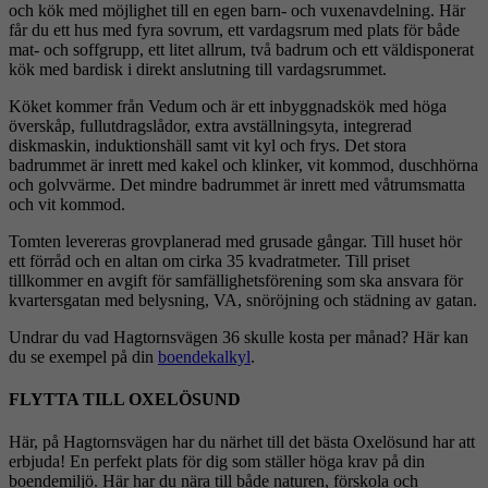
och kök med möjlighet till en egen barn- och vuxenavdelning. Här
får du ett hus med fyra sovrum, ett vardagsrum med plats för både
mat- och soffgrupp, ett litet allrum, två badrum och ett väldisponerat
kök med bardisk i direkt anslutning till vardagsrummet.
Köket kommer från Vedum och är ett inbyggnadskök med höga
överskåp, fullutdragslådor, extra avställningsyta, integrerad
diskmaskin, induktionshäll samt vit kyl och frys. Det stora
badrummet är inrett med kakel och klinker, vit kommod, duschhörna
och golvvärme. Det mindre badrummet är inrett med våtrumsmatta
och vit kommod.
Tomten levereras grovplanerad med grusade gångar. Till huset hör
ett förråd och en altan om cirka 35 kvadratmeter. Till priset
tillkommer en avgift för samfällighetsförening som ska ansvara för
kvartersgatan med belysning, VA, snöröjning och städning av gatan.
Undrar du vad Hagtornsvägen 36 skulle kosta per månad? Här kan
du se exempel på din
boendekalkyl
.
FLYTTA TILL OXELÖSUND
Här, på Hagtornsvägen har du närhet till det bästa Oxelösund har att
erbjuda! En perfekt plats för dig som ställer höga krav på din
boendemiljö. Här har du nära till både naturen, förskola och