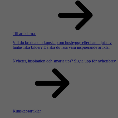
Till artiklarna
Vill du bredda din kunskap om husbygge eller bara njuta av
fantastiska bilder? Då ska du läsa våra inspirerande artiklar.
Nyheter, inspiration och smarta tips?
Signa upp för nyhetsbrev
Kunskapsartiklar