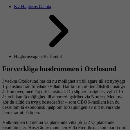
Kv Hagtorns Glanta
Hagtornsvagen 36 Tomt 3
Förverkliga husdrömmen i Oxelösund
I vackra Oxelösund har du nu möjlighet att bli ägare till ett nybyggt
1-planshus från SmålandsVillan. Här bor du underhållsfritt i många
år framöver, med låg driftskostnad. Du slipper fastighetsavgift i 15
år, och kan få möjlighet till amorteringsfrihet via Nordea. Med oss
gör du alltid en trygg bostadsaffär – som OBOS-medlem kan du
dessutom få ekonomisk hjälp om försäljningen av ditt nuvarande
hem drar ut på tiden.
Välkommen till denna välplanerade villa på 122 välplanerade
kvadratmeter. Huset är av modellen Villa Fredriksdal som har 6 rum