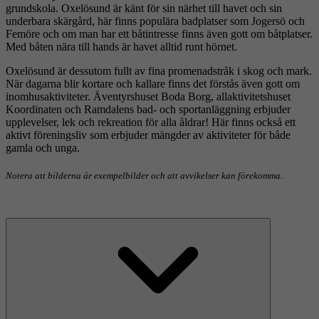
grundskola. Oxelösund är känt för sin närhet till havet och sin
underbara skärgård, här finns populära badplatser som Jogersö och
Femöre och om man har ett båtintresse finns även gott om båtplatser.
Med båten nära till hands är havet alltid runt hörnet.
Oxelösund är dessutom fullt av fina promenadstråk i skog och mark.
När dagarna blir kortare och kallare finns det förstås även gott om
inomhusaktiviteter. Äventyrshuset Boda Borg, allaktivitetshuset
Koordinaten och Ramdalens bad- och sportanläggning erbjuder
upplevelser, lek och rekreation för alla åldrar! Här finns också ett
aktivt föreningsliv som erbjuder mängder av aktiviteter för både
gamla och unga.
Notera att bilderna är exempelbilder och att avvikelser kan förekomma.