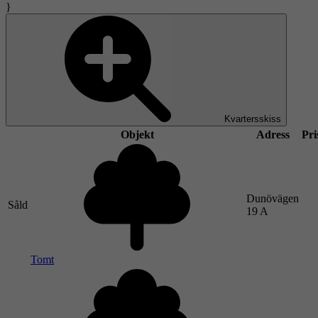
}
Kvartersskiss
Objekt
Adress
Pri
Dunövägen
Såld
19 A
Tomt