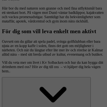
Här bor du med naturen som granne och med fina utflyktsmål bara
ett stenkast bort. På vägen mot Dunö väntar badklippor, kajakvatten
och vackra promenadstigar. Samtidigt har du bekvämligheter som
mataffär, apotek, vårdcentral och gym inom nära räckhåll.
För dig som vill leva enkelt men aktivt
Oavsett om du gillar att spela padel, svinga golfklubban eller bara
njuta av en kopp kaffe i solen, finns det gott om möjligheter i
närheten. Och när du längtar efter lite mer liv och rörelse är Kalmar
alltid nära – med sitt breda utbud av kultur, evenemang och butiker.
Vill du veta mer om livet i Kv Solbacken och hur du kan bygga ditt
drömhem med oss? Hör av dig till oss – vi hjälper dig hela vägen
hem..