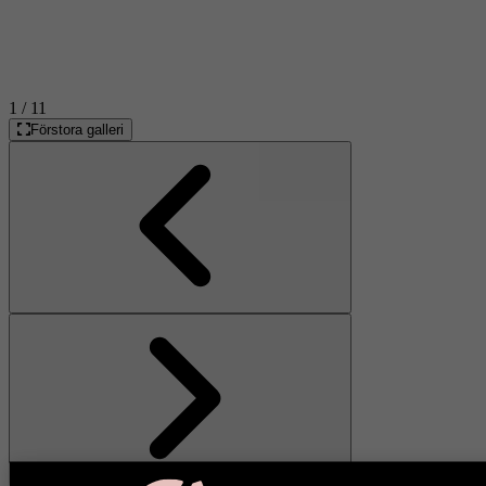
1
/ 11
Förstora galleri
Föregående