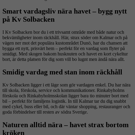
Smart vardagsliv nära havet – bygg nytt
på Kv Solbacken
I Kv Solbacken bor du i ett trivsamt område med både natur och
bekvämligheter inom räckhåll. Här, strax söder om Kalmar och på
vägen ner mot det populära kustområdet Dunö, har du chansen att
bygga ett nytt, prisvärt hem – perfekt för en vardag som flyter på
smidigt. Med skogen bakom husknuten och havet en kort cykeltur
bort, är detta platsen för dig som vill bo lugnt men ändå nära allt.
Smidig vardag med stan inom räckhåll
Kv Solbacken ligger i ett läge som gör vardagen enkel. Du har nära
till skola, förskola, service och kommunikationer. Rinkabyholms
förskola och Rinkabyholmsskolan ligger bara tio minuter bort med
bil – perfekt för familjens logistik. In till Kalmar tar du dig snabbt
med cykel, buss eller bil, och där väntar shopping, restauranger och
goda förbindelser till resten av södra Sverige.
Naturen alltid nära – havet strax bortom
kröken