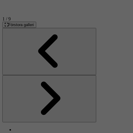
1
/ 9
Förstora galleri
Föregående
Nästa