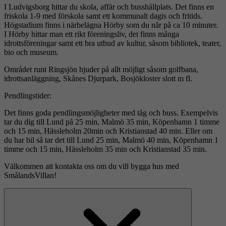
I Ludvigsborg hittar du skola, affär och busshållplats. Det finns en
friskola 1-9 med förskola samt ett kommunalt dagis och fritids.
Högstadium finns i närbelägna Hörby som du når på ca 10 minuter.
I Hörby hittar man ett rikt föreningsliv, det finns många
idrottsföreningar samt ett bra utbud av kultur, såsom bibliotek, teater,
bio och museum.
Området runt Ringsjön bjuder på allt möjligt såsom golfbana,
idrottsanläggning, Skånes Djurpark, Bosjökloster slott m fl.
Pendlingstider:
Det finns goda pendlingsmöjligheter med tåg och buss. Exempelvis
tar du dig till Lund på 25 min, Malmö 35 min, Köpenhamn 1 timme
och 15 min, Hässleholm 20min och Kristianstad 40 min. Eller om
du har bil så tar det till Lund 25 min, Malmö 40 min, Köpenhamn 1
timme och 15 min, Hässleholm 35 min och Kristianstad 35 min.
Välkommen att kontakta oss om du vill bygga hus med
SmålandsVillan!