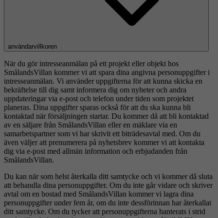
användarvillkoren
När du gör intresseanmälan på ett projekt eller objekt hos
SmålandsVillan kommer vi att spara dina angivna personuppgifter i
intresseanmälan. Vi använder uppgifterna för att kunna skicka en
bekräftelse till dig samt informera dig om nyheter och andra
uppdateringar via e-post och telefon under tiden som projektet
planeras. Dina uppgifter sparas också för att du ska kunna bli
kontaktad när försäljningen startar. Du kommer då att bli kontaktad
av en säljare från SmålandsVillan eller en mäklare via en
samarbetspartner som vi har skrivit ett biträdesavtal med. Om du
även väljer att prenumerera på nyhetsbrev kommer vi att kontakta
dig via e-post med allmän information och erbjudanden från
SmålandsVillan.
Du kan när som helst återkalla ditt samtycke och vi kommer då sluta
att behandla dina personuppgifter. Om du inte går vidare och skriver
avtal om en bostad med SmålandsVillan kommer vi lagra dina
personuppgifter under fem år, om du inte dessförinnan har återkallat
ditt samtycke. Om du tycker att personuppgifterna hanterats i strid