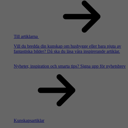
Till artiklarna
Vill du bredda din kunskap om husbygge eller bara njuta av
fantastiska bilder? Då ska du läsa våra inspirerande artiklar.
Nyheter, inspiration och smarta tips?
Signa upp för nyhetsbrev
Kunskapsartiklar