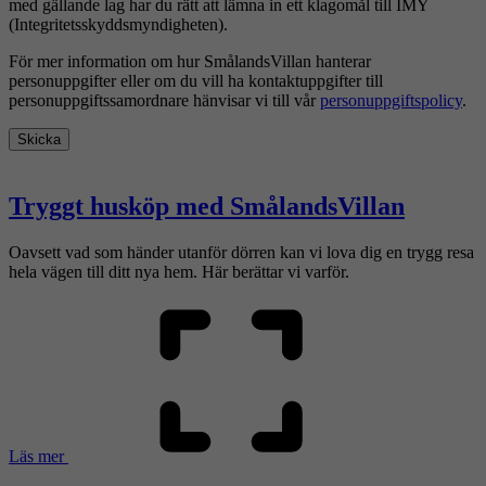
med gällande lag har du rätt att lämna in ett klagomål till IMY
(Integritetsskyddsmyndigheten).
För mer information om hur SmålandsVillan hanterar
personuppgifter eller om du vill ha kontaktuppgifter till
personuppgiftssamordnare hänvisar vi till vår
personuppgiftspolicy
.
Skicka
Tryggt husköp med SmålandsVillan
Oavsett vad som händer utanför dörren kan vi lova dig en trygg resa
hela vägen till ditt nya hem. Här berättar vi varför.
Läs mer