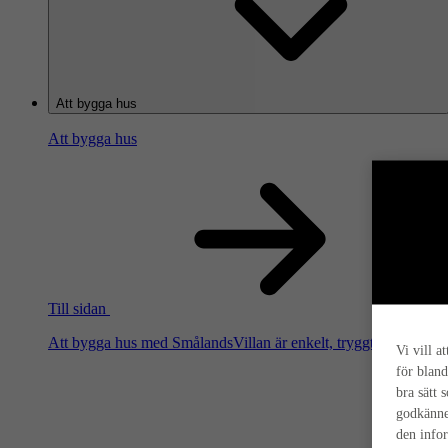
Att bygga hus
Att bygga hus
Till sidan
Att bygga hus med SmålandsVillan är enkelt, tryggt och smart. Hä
Vi vill a
för bland
bra sätt 
godkänne
den info