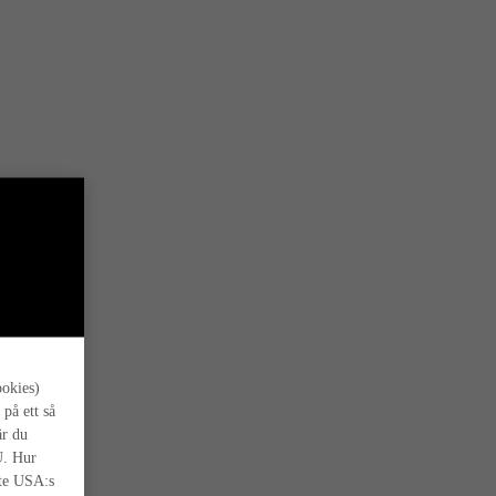
s oss.
ookies)
 på ett så
är du
U. Hur
nte USA:s