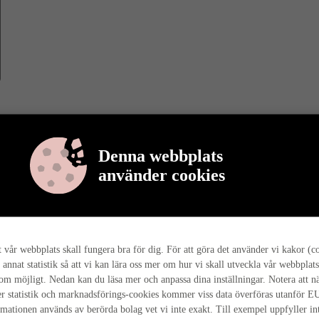
Denna webbplats
använder cookies
r berättar vi mer om varför det är så, och hur hela husresan går till ho
tt vår webbplats skall fungera bra för dig. För att göra det använder vi kakor (c
 annat statistik så att vi kan lära oss mer om hur vi skall utveckla vår webbplats
som möjligt. Nedan kan du läsa mer och anpassa dina inställningar. Notera att n
r statistik och marknadsförings-cookies kommer viss data överföras utanför E
rmationen används av berörda bolag vet vi inte exakt. Till exempel uppfyller i