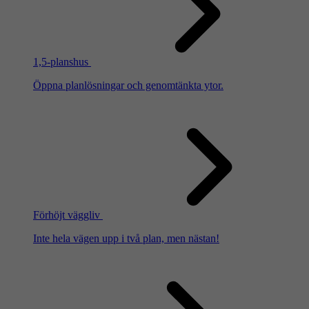
1,5-planshus
Öppna planlösningar och genomtänkta ytor.
Förhöjt väggliv
Inte hela vägen upp i två plan, men nästan!