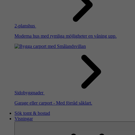
2-planshus
Moderna hus med rymliga möjligheter en våning upp.
Sidobyggnader
Garage eller carport - Med förråd såklart.
Sök tomt & bostad
Visningar