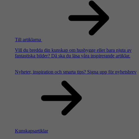
Till artiklarna
Vill du bredda din kunskap om husbygge eller bara njuta av
fantastiska bilder? Då ska du läsa våra inspirerande artiklar.
Nyheter, inspiration och smarta tips?
Signa upp för nyhetsbrev
Kunskapsartiklar