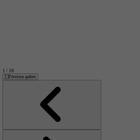
1
/ 18
Förstora galleri
Föregående