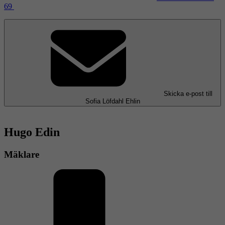
69
Skicka e-post
till
Sofia Löfdahl Ehlin
Hugo Edin
Mäklare