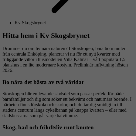
Kv Skogsbrynet
Hitta hem i Kv Skogsbrynet
Drömmer du om liv nära naturen? I Storskogen, bara tio minuter
från centrala Enköping, planerar vi nu för ett nytt kvarter med
friliggande villor i husmodellen Villa Kalmar – vårt populära 1,5
planshus i en lite modernare kostym. Preliminär inflyttning hösten
2026!
Bo nära det bästa av två världar
Storskogen blir en levande stadsdel som passar perfekt för både
barnfamiljer och dig som söker ett bekvämt och naturnära boende. I
närheten finns förskola och skolor, och du tar dig smidigt in till
stadens centrum längs cykelbanan på knappa kvarten
–
eller med
stadsbussarna som går varje halvtimme.
Skog, bad och friluftsliv runt knuten