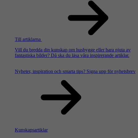
Till artiklarna
Vill du bredda din kunskap om husbygge eller bara njuta av
fantastiska bilder? Då ska du läsa våra inspirerande artiklar.
Nyheter, inspiration och smarta tips?
Signa upp för nyhetsbrev
Kunskapsartiklar