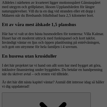
Alldeles i närheten av kvarteret ligger motionsspåret Gånstaspåret
med utegym och grillplatser, liksom Upplandsleden för längre
naturupplevelser. Vill du ta en dag vid stranden eller ett dopp i
Mälaren når du Bredsands friluftsbad bara 2,5 kilometer bort.
Ett av våra mest älskade 1,5 planshus
Här har vi valt ut den bästa husmodellen för tomterna: Villa Kalmar.
Huset har ett modernt uttryck med funkispanel och kort takfot.
Invändigt väntar en ljus och öppen planlösning på entrévåningen,
och gott om utrymme för hela familjen i 4 sovrum.
En husresa utan krusiduller
I det här projektet tar vi hand om allt som har med bygget att göra,
inklusive finansiering under byggtiden. Du betalar en handpenning
när du skriver avtal – och resten vid tillträde.
Är det här ditt nästa kapitel väntar? Anmäl ditt intresse idag så håller
vi dig uppdaterad!