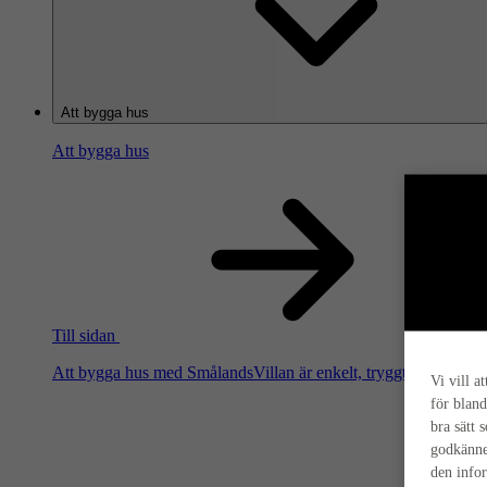
Att bygga hus
Att bygga hus
Till sidan
Att bygga hus med SmålandsVillan är enkelt, tryggt och smart. Hä
Vi vill a
för bland
bra sätt 
godkänne
den info