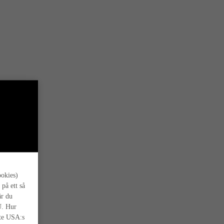
s oss.
ookies)
 på ett så
är du
U. Hur
nte USA:s