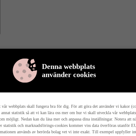
Denna webbplats
använder cookies
r berättar vi mer om varför det är så, och hur hela husresan går till ho
tt vår webbplats skall fungera bra för dig. För att göra det använder vi kakor (c
 annat statistik så att vi kan lära oss mer om hur vi skall utveckla vår webbplats
som möjligt. Nedan kan du läsa mer och anpassa dina inställningar. Notera att n
r statistik och marknadsförings-cookies kommer viss data överföras utanför E
rmationen används av berörda bolag vet vi inte exakt. Till exempel uppfyller i