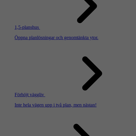
1,5-planshus
Öppna planlösningar och genomtänkta ytor.
Förhöjt väggliv
Inte hela vägen upp i två plan, men nästan!