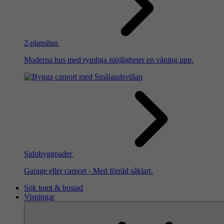
2-planshus
Moderna hus med rymliga möjligheter en våning upp.
Sidobyggnader
Garage eller carport - Med förråd såklart.
Sök tomt & bostad
Visningar