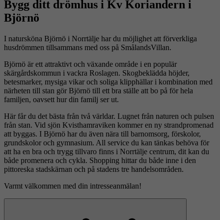
Bygg ditt drömhus i Kv Koriandern i
Björnö
I natursköna Björnö i Norrtälje har du möjlighet att förverkliga
husdrömmen tillsammans med oss på SmålandsVillan.
Björnö är ett attraktivt och växande område i en populär
skärgårdskommun i vackra Roslagen. Skogbeklädda höjder,
betesmarker, mysiga vikar och soliga klipphällar i kombination med
närheten till stan gör Björnö till ett bra ställe att bo på för hela
familjen, oavsett hur din familj ser ut.
Här får du det bästa från två världar. Lugnet från naturen och pulsen
från stan. Vid sjön Kvisthamraviken kommer en ny strandpromenad
att byggas. I Björnö har du även nära till barnomsorg, förskolor,
grundskolor och gymnasium. All service du kan tänkas behöva för
att ha en bra och trygg tillvaro finns i Norrtälje centrum, dit kan du
både promenera och cykla. Shopping hittar du både inne i den
pittoreska stadskärnan och på stadens tre handelsområden.
Varmt välkommen med din intresseanmälan!