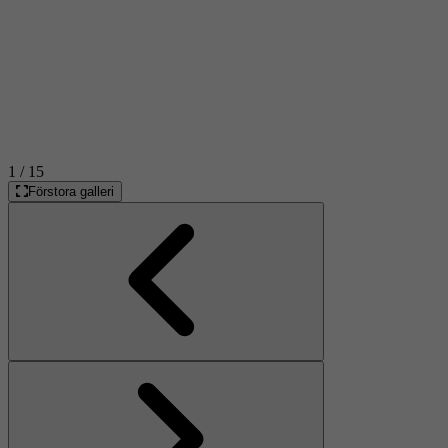
1
/ 15
Förstora galleri
Föregående