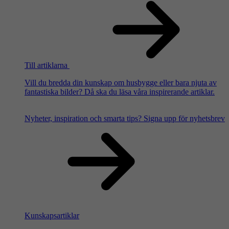
Till artiklarna
Vill du bredda din kunskap om husbygge eller bara njuta av
fantastiska bilder? Då ska du läsa våra inspirerande artiklar.
Nyheter, inspiration och smarta tips?
Signa upp för nyhetsbrev
Kunskapsartiklar