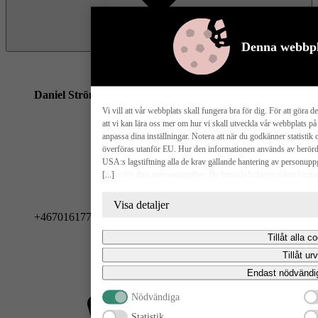
Denna webbpl
Daniel Strömberg
Säljare
Vi vill att vår webbplats skall fungera bra för dig. För att göra d
att vi kan lära oss mer om hur vi skall utveckla vår webbplats på
anpassa dina inställningar. Notera att när du godkänner statist
överföras utanför EU. Hur den informationen används av berörda b
USA:s lagstiftning alla de krav gällande hantering av personuppg
[...]
risker för dina personuppgifter. De berörda bolagen måste lämna
USA om de får en sådan begäran. Det kan dock vara svårt eller omöjl
radering, gällande eventuella personuppgifter som de brottsbekäm
Visa detaljer
godkänna statistik och marknadsförings-cookies nedan bekräftar du 
+46701617700
Tillåt alla c
Tillåt urv
Endast nödvändi
Nödvändiga
Statistik