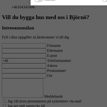
+46104341606
Vill du bygga hus med oss i Björnö?
Intresseanmälan
Fyll i dina uppgifter så återkommer vi till dig
Förnamn
Efternamn
E-post
Telefonnummer
Adress
Postnummer
Ort
Meddelande
Jag vill även prenumerera på nyhetsbrev via mail
Jag ger mitt samtycke till