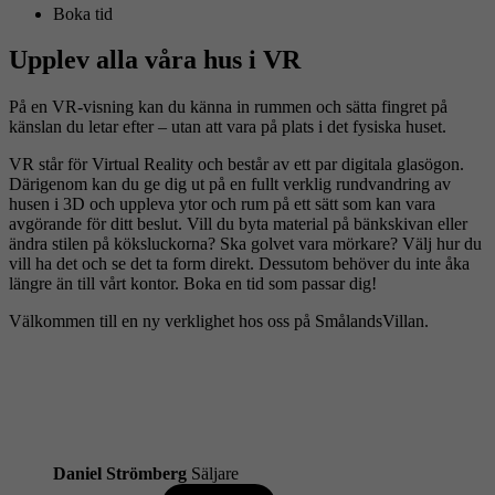
Boka tid
Upplev alla våra hus i VR
På en VR-visning kan du känna in rummen och sätta fingret på
känslan du letar efter – utan att vara på plats i det fysiska huset.
VR står för Virtual Reality och består av ett par digitala glasögon.
Därigenom kan du ge dig ut på en fullt verklig rundvandring av
husen i 3D och uppleva ytor och rum på ett sätt som kan vara
avgörande för ditt beslut. Vill du byta material på bänkskivan eller
ändra stilen på köksluckorna? Ska golvet vara mörkare? Välj hur du
vill ha det och se det ta form direkt. Dessutom behöver du inte åka
längre än till vårt kontor. Boka en tid som passar dig!
Välkommen till en ny verklighet hos oss på SmålandsVillan.
Daniel Strömberg
Säljare