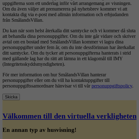
uppgifterna som ett underlag inför vårt arrangemang av visningen.
Om du även väljer att prenumerera på nyhetsbrev kommer vi att
kontakta dig via e-post med allmän information och erbjudanden
från SmålandsVillan.
Du kan när som helst återkalla ditt samtycke och vi kommer då sluta
att behandla dina personuppgifter. Om du inte går vidare och skriver
avtal om en bostad med SmålandsVillan kommer vi lagra dina
personuppgifter under fem år, om du inte dessförinnan har återkallat
ditt samtycke. Om du tycker att personuppgifterna hanterats i strid
med gällande lag har du rätt att lämna in ett klagomål till IMY
(Integritetsskyddsmyndigheten).
För mer information om hur SmålandsVillan hanterar
personuppgifter eller om du vill ha kontaktuppgifter till
personuppgiftssamordnare hänvisar vi till vår
personuppgiftspolicy
.
Skicka
Välkommen till den virtuella verkligheten
En annan typ av husvisning!