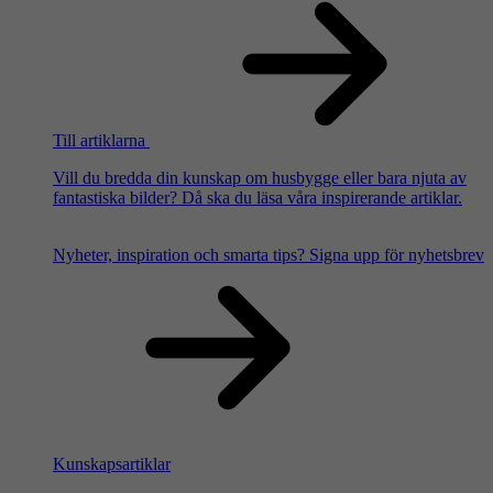
Till artiklarna
Vill du bredda din kunskap om husbygge eller bara njuta av
fantastiska bilder? Då ska du läsa våra inspirerande artiklar.
Nyheter, inspiration och smarta tips?
Signa upp för nyhetsbrev
Kunskapsartiklar