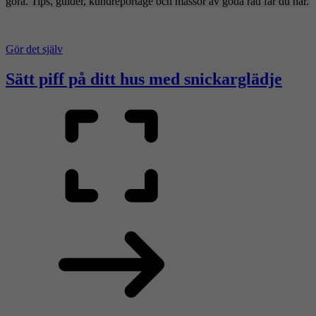
göra. Tips, guider, kundreportage och massor av goda råd får du här.
Gör det själv
Sätt piff på ditt hus med snickarglädje