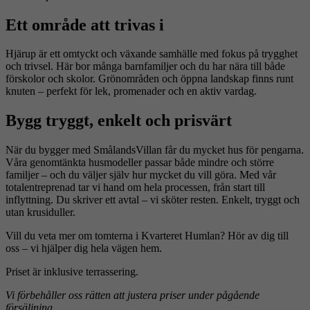
Ett område att trivas i
Hjärup är ett omtyckt och växande samhälle med fokus på trygghet
och trivsel. Här bor många barnfamiljer och du har nära till både
förskolor och skolor. Grönområden och öppna landskap finns runt
knuten – perfekt för lek, promenader och en aktiv vardag.
Bygg tryggt, enkelt och prisvärt
När du bygger med SmålandsVillan får du mycket hus för pengarna.
Våra genomtänkta husmodeller passar både mindre och större
familjer – och du väljer själv hur mycket du vill göra. Med vår
totalentreprenad tar vi hand om hela processen, från start till
inflyttning. Du skriver ett avtal – vi sköter resten. Enkelt, tryggt och
utan krusiduller.
Vill du veta mer om tomterna i Kvarteret Humlan? Hör av dig till
oss – vi hjälper dig hela vägen hem.
Priset är inklusive terrassering.
Vi förbehåller oss rätten att justera priser under pågående
försäljning.