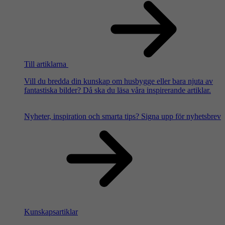
Till artiklarna
Vill du bredda din kunskap om husbygge eller bara njuta av
fantastiska bilder? Då ska du läsa våra inspirerande artiklar.
Nyheter, inspiration och smarta tips?
Signa upp för nyhetsbrev
Kunskapsartiklar