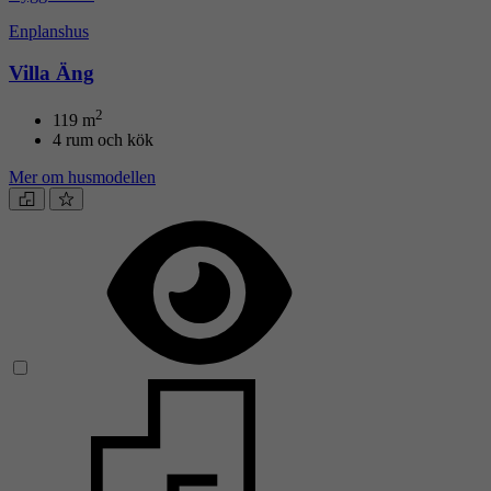
Enplanshus
Villa Äng
2
119
m
4 rum och kök
Mer om husmodellen