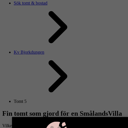
Sök tomt & bostad
Kv Bjorkdungen
Tomt 5
Fin tomt som gjord för en SmålandsVilla
Vilket läge! Här har du chansen att bygga ditt nya hem på en fin