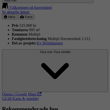
Visa mer
Välkommen på husvisning!
Se aktuella datum
fakta
Karta
Pris
525.000 kr
Tomtarea
995 m²
Kommun
Mullsjö
Fastighets­beteckning
Mullsjö Havstenshult 1:212
Del av projekt
Kv Björkdungen
Visa mer
Visa mindre
Öppna i Google Maps
Gå till Karta & området
Rekommenderade hus