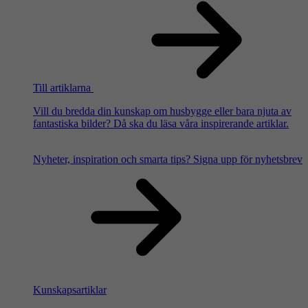
Till artiklarna
Vill du bredda din kunskap om husbygge eller bara njuta av
fantastiska bilder? Då ska du läsa våra inspirerande artiklar.
Nyheter, inspiration och smarta tips?
Signa upp för nyhetsbrev
Kunskapsartiklar