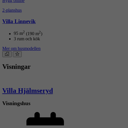
Bygg online
2-planshus
Villa Linnevik
2
2
95
m
(190 m
)
3 rum och kök
Mer om husmodellen
Visningar
Villa Hjälmseryd
Visningshus