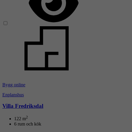
Bygg online
Enplanshus
Villa Fredriksdal
2
122
m
6 rum och kök