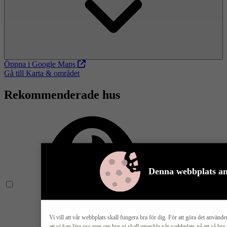
Öppna i Google Maps
Gå till Karta & området
Rekommenderade hus
Denna webbplats an
Vi vill att vår webbplats skall fungera bra för dig. För att göra det använde
att vi kan lära oss mer om hur vi skall utveckla vår webbplats på ett så br