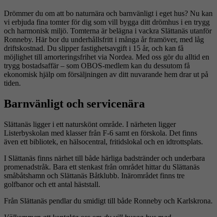
Drömmer du om att bo naturnära och barnvänligt i eget hus? Nu kan
vi erbjuda fina tomter för dig som vill bygga ditt drömhus i en trygg
och harmonisk miljö. Tomterna är belägna i vackra Slättanäs utanför
Ronneby. Här bor du underhållsfritt i många år framöver, med låg
driftskostnad. Du slipper fastighetsavgift i 15 år, och kan få
möjlighet till amorteringsfrihet via Nordea. Med oss gör du alltid en
trygg bostadsaffär – som OBOS-medlem kan du dessutom få
ekonomisk hjälp om försäljningen av ditt nuvarande hem drar ut på
tiden.
Barnvänligt och servicenära
Slättanäs ligger i ett naturskönt område. I närheten ligger
Listerbyskolan med klasser från F-6 samt en förskola. Det finns
även ett bibliotek, en hälsocentral, fritidslokal och en idtrottsplats.
I Slättanäs finns närhet till både härliga badstränder och underbara
promenadstråk. Bara ett stenkast från området hittar du Slättanäs
småbåtshamn och Slättanäs Båtklubb. Inärområdet finns tre
golfbanor och ett antal häststall.
Från Slättanäs pendlar du smidigt till både Ronneby och Karlskrona.