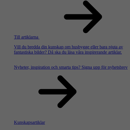
Till artiklarna
Vill du bredda din kunskap om husbygge eller bara njuta av
fantastiska bilder? Då ska du läsa våra inspirerande artiklar.
Nyheter, inspiration och smarta tips?
Signa upp för nyhetsbrev
Kunskapsartiklar