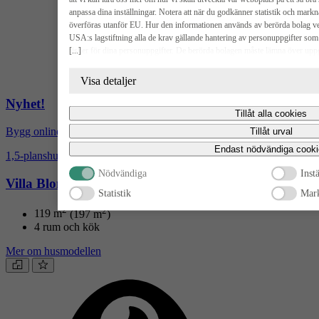
anpassa dina inställningar. Notera att när du godkänner statistik och mar
överföras utanför EU. Hur den informationen används av berörda bolag vet v
USA:s lagstiftning alla de krav gällande hantering av personuppgifter som 
[...]
risker för dina personuppgifter. De berörda bolagen måste lämna över uppg
USA om de får en sådan begäran. Det kan dock vara svårt eller omöjligt för di
radering, gällande eventuella personuppgifter som de brottsbekämpande mynd
Visa detaljer
godkänna statistik och marknadsförings-cookies nedan bekräftar du att du sam
Nyhet!
Tillåt alla cookies
Bygg online
Tillåt urval
Endast nödvändiga cooki
1,5-planshus
Nödvändiga
Inst
Villa Blomstermåla
Statistik
Mark
2
2
119
m
(197 m
)
4 rum och kök
Mer om husmodellen