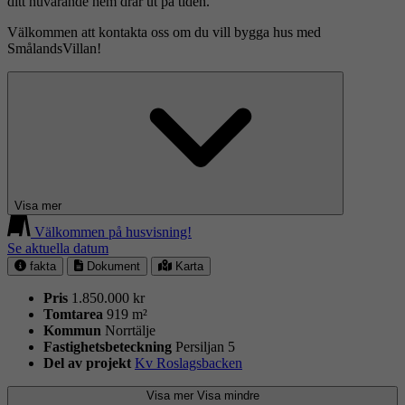
ditt nuvarande hem drar ut på tiden.
Välkommen att kontakta oss om du vill bygga hus med
SmålandsVillan!
Visa mer
Välkommen på husvisning!
Se aktuella datum
fakta
Dokument
Karta
Pris
1.850.000 kr
Tomtarea
919 m²
Kommun
Norrtälje
Fastighets­beteckning
Persiljan 5
Del av projekt
Kv Roslagsbacken
Visa mer
Visa mindre