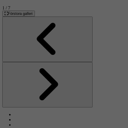
1
/ 7
Förstora galleri
Föregående
Nästa