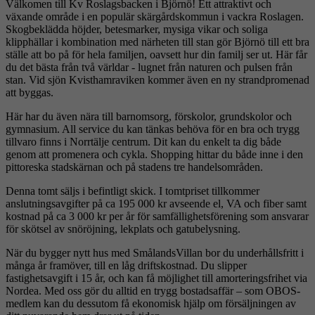
Välkomen till Kv Roslagsbacken i Björnö! Ett attraktivt och
växande område i en populär skärgårdskommun i vackra Roslagen.
Skogbeklädda höjder, betesmarker, mysiga vikar och soliga
klipphällar i kombination med närheten till stan gör Björnö till ett bra
ställe att bo på för hela familjen, oavsett hur din familj ser ut. Här får
du det bästa från två världar - lugnet från naturen och pulsen från
stan. Vid sjön Kvisthamraviken kommer även en ny strandpromenad
att byggas.
Här har du även nära till barnomsorg, förskolor, grundskolor och
gymnasium. All service du kan tänkas behöva för en bra och trygg
tillvaro finns i Norrtälje centrum. Dit kan du enkelt ta dig både
genom att promenera och cykla. Shopping hittar du både inne i den
pittoreska stadskärnan och på stadens tre handelsområden.
Denna tomt säljs i befintligt skick. I tomtpriset tillkommer
anslutningsavgifter på ca 195 000 kr avseende el, VA och fiber samt
kostnad på ca 3 000 kr per år för samfällighetsförening som ansvarar
för skötsel av snöröjning, lekplats och gatubelysning.
När du bygger nytt hus med SmålandsVillan bor du underhållsfritt i
många år framöver, till en låg driftskostnad. Du slipper
fastighetsavgift i 15 år, och kan få möjlighet till amorteringsfrihet via
Nordea. Med oss gör du alltid en trygg bostadsaffär – som OBOS-
medlem kan du dessutom få ekonomisk hjälp om försäljningen av