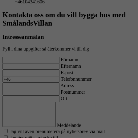
+46104341606
Kontakta oss om du vill bygga hus med
SmålandsVillan
Intresseanmälan
Fyll i dina uppgifter så återkommer vi till dig
Förnamn
Efternamn
E-post
Telefonnummer
Adress
Postnummer
Ort
Meddelande
Jag vill även prenumerera på nyhetsbrev via mail
Jag ger mitt samtycke till