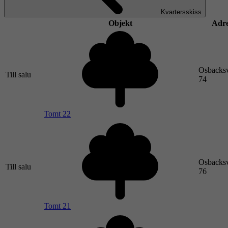
Kvartersskiss
Objekt
Adre
Osbacks
Till salu
74
Tomt 22
Osbacks
Till salu
76
Tomt 21