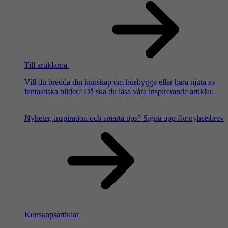
Till artiklarna
Vill du bredda din kunskap om husbygge eller bara njuta av
fantastiska bilder? Då ska du läsa våra inspirerande artiklar.
Nyheter, inspiration och smarta tips?
Signa upp för nyhetsbrev
Kunskapsartiklar