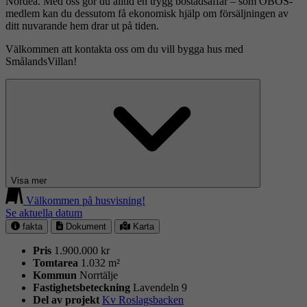
Nordea. Med oss gör du alltid en trygg bostadsaffär – som OBOS-
medlem kan du dessutom få ekonomisk hjälp om försäljningen av
ditt nuvarande hem drar ut på tiden.
Välkommen att kontakta oss om du vill bygga hus med
SmålandsVillan!
Visa mer
Välkommen på husvisning!
Se aktuella datum
fakta
Dokument
Karta
Pris
1.900.000 kr
Tomtarea
1.032 m²
Kommun
Norrtälje
Fastighets­beteckning
Lavendeln 9
Del av projekt
Kv Roslagsbacken