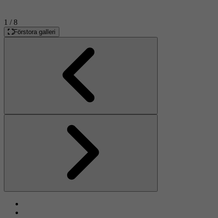
1
/ 8
Förstora galleri
Föregående
Nästa