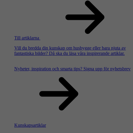
Till artiklarna
Vill du bredda din kunskap om husbygge eller bara njuta av
fantastiska bilder? Då ska du läsa våra inspirerande artiklar.
Nyheter, inspiration och smarta tips?
Signa upp för nyhetsbrev
Kunskapsartiklar