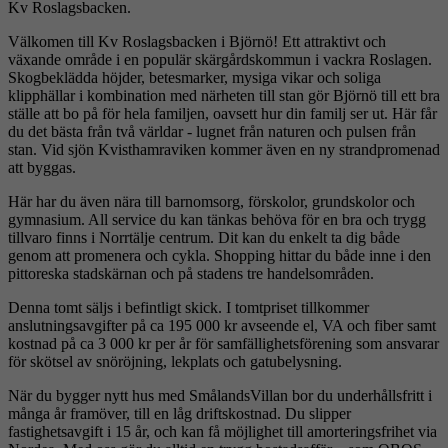
Kv Roslagsbacken.
Välkomen till Kv Roslagsbacken i Björnö! Ett attraktivt och
växande område i en populär skärgårdskommun i vackra Roslagen.
Skogbeklädda höjder, betesmarker, mysiga vikar och soliga
klipphällar i kombination med närheten till stan gör Björnö till ett bra
ställe att bo på för hela familjen, oavsett hur din familj ser ut. Här får
du det bästa från två världar - lugnet från naturen och pulsen från
stan. Vid sjön Kvisthamraviken kommer även en ny strandpromenad
att byggas.
Här har du även nära till barnomsorg, förskolor, grundskolor och
gymnasium. All service du kan tänkas behöva för en bra och trygg
tillvaro finns i Norrtälje centrum. Dit kan du enkelt ta dig både
genom att promenera och cykla. Shopping hittar du både inne i den
pittoreska stadskärnan och på stadens tre handelsområden.
Denna tomt säljs i befintligt skick. I tomtpriset tillkommer
anslutningsavgifter på ca 195 000 kr avseende el, VA och fiber samt
kostnad på ca 3 000 kr per år för samfällighetsförening som ansvarar
för skötsel av snöröjning, lekplats och gatubelysning.
När du bygger nytt hus med SmålandsVillan bor du underhållsfritt i
många år framöver, till en låg driftskostnad. Du slipper
fastighetsavgift i 15 år, och kan få möjlighet till amorteringsfrihet via