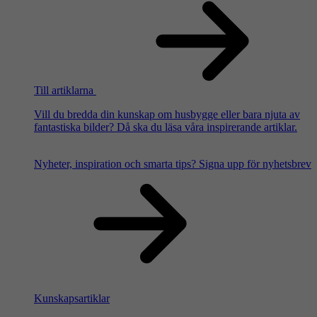
Till artiklarna
Vill du bredda din kunskap om husbygge eller bara njuta av
fantastiska bilder? Då ska du läsa våra inspirerande artiklar.
Nyheter, inspiration och smarta tips?
Signa upp för nyhetsbrev
Kunskapsartiklar