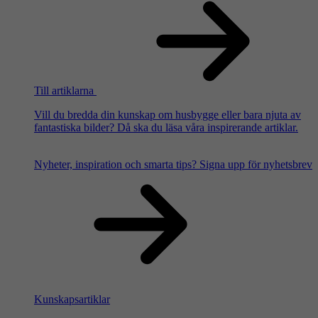
Till artiklarna
Vill du bredda din kunskap om husbygge eller bara njuta av
fantastiska bilder? Då ska du läsa våra inspirerande artiklar.
Nyheter, inspiration och smarta tips?
Signa upp för nyhetsbrev
Kunskapsartiklar