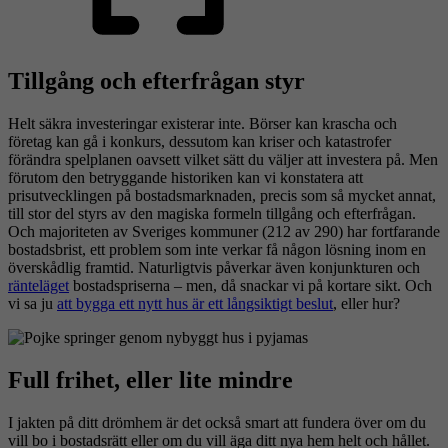
Tillgång och efterfrågan styr
Helt säkra investeringar existerar inte. Börser kan krascha och
företag kan gå i konkurs, dessutom kan kriser och katastrofer
förändra spelplanen oavsett vilket sätt du väljer att investera på. Men
förutom den betryggande historiken kan vi konstatera att
prisutvecklingen på bostadsmarknaden, precis som så mycket annat,
till stor del styrs av den magiska formeln tillgång och efterfrågan.
Och majoriteten av Sveriges kommuner (212 av 290) har fortfarande
bostadsbrist, ett problem som inte verkar få någon lösning inom en
överskådlig framtid. Naturligtvis påverkar även konjunkturen och
ränteläget
bostadspriserna – men, då snackar vi på kortare sikt. Och
vi sa ju
att bygga ett nytt hus är ett långsiktigt beslut
, eller hur?
Full frihet, eller lite mindre
I jakten på ditt drömhem är det också smart att fundera över om du
vill bo i bostadsrätt eller om du vill äga ditt nya hem helt och hållet.