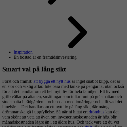
Inspiration
En bostad är en framtidsinvestering
Smart val på lång sikt
Först och främst:
att bygga ett nytt hus
är inget snabbt klipp, det är
en stor och viktig affär. Inte bara med tanke på pengarna, utan också
för att det handlar om ett helt nytt liv för hela familjen. Ett liv med
grillkvällar på altanen, småttingar som tultar runt på gräsmattan och
studsmatta i trädgården – och sedan med tonåringar och allt vad det
innebär… Det handlar om ett nytt liv på lång sikt, där många
drömmar ska gå i uppfyllelse. Så när ni hittat ert
drömhus
kan det
vara skönt att veta att även om investeringskostnaden är hög blir
månadskostnaden lägre än i ett äldre hus. Och tack vare att du vet