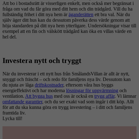
Att bo i bostadsrätt är visserligen enkelt, men också mer begränsat i
fråga om vad du får göra med ditt hem och din trädgård. Vill du ha
fullständig frihet i ditt nya hem är
äganderätten
ett bra val. När du
själv äger ditt hus kan du dessutom påverka dess värde genom att
höja standarden på ditt nya hem ytterligare. Undersökningar visar till
exempel att en fin och välskött trädgård kan öka en villas värde en
hel del.
Investera nytt och tryggt
När du investerar i ett nytt hus från SmålandsVillan är allt är nytt,
snyggt och fräscht – och redo för familjens nya liv. Dessutom kan
du njuta av låga
driftskostnader
, eftersom våra hus byggs
energieffektivt och har moderna
lösningar för uppvärmning
och
ventilation.
Att bygga hus
med oss är också en
trygg affär
. Vi lämnar
omfattande garantier
, och du ser exakt vad som ingår i ditt köp. Allt
för att du ska kunna göra en trygg investering – i ditt och familjens
framtida liv.
Lycka till!