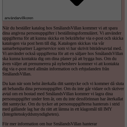
användarvillkoren
När du beställer katalog hos SmålandsVillan kommer vi att spara
dina angivna personuppgifter i beställningsformuläret. Vi använder
uppgifterna för att kunna skicka en bekräftelse via e-post och skicka
katalogen via post hem till dig. Katalogen skickas via vår
samarbetspartner Lagerservice som vi har skrivit biträdesavtal med.
Vi använder också uppgifterna för att en säljare hos SmålandsVillan
ska kunna kontakta dig om dina planer på att bygga hus. Om du
även väljer att prenumerera på nyhetsbrev kommer vi att kontakta
dig via e-post med allmän information och erbjudanden från
SmålandsVillan.
Du kan när som helst återkalla ditt samtycke och vi kommer då sluta
att behandla dina personuppgifter. Om du inte går vidare och skriver
avtal om en bostad med SmålandsVillan kommer vi lagra dina
personuppgifter under fem år, om du inte dessförinnan har återkallat
ditt samtycke. Om du tycker att personuppgifterna hanterats i strid
med gällande lag har du rätt att lämna in ett klagomål till IMY
(Integritetsskyddsmyndigheten).
För mer information om hur SmålandsVillan hanterar