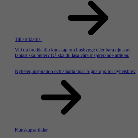
Till artiklarna
Vill du bredda din kunskap om husbygge eller bara njuta av
fantastiska bilder? Då ska du läsa våra inspirerande artiklar.
Nyheter, inspiration och smarta tips?
Signa upp för nyhetsbrev
Kunskapsartiklar