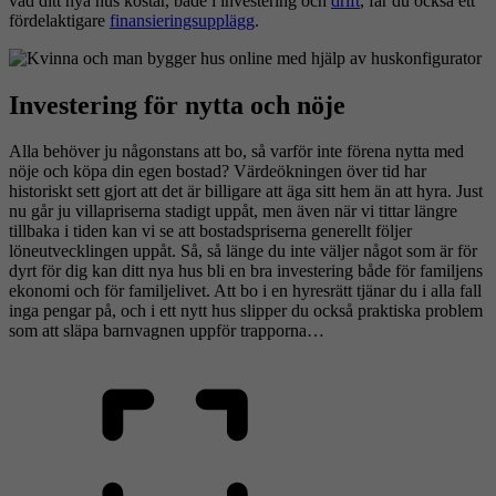
vad ditt nya hus kostar, både i investering och
drift
, får du också ett
fördelaktigare
finansieringsupplägg
.
Investering för nytta och nöje
Alla behöver ju någonstans att bo, så varför inte förena nytta med
nöje och köpa din egen bostad? Värdeökningen över tid har
historiskt sett gjort att det är billigare att äga sitt hem än att hyra. Just
nu går ju villapriserna stadigt uppåt, men även när vi tittar längre
tillbaka i tiden kan vi se att bostadspriserna generellt följer
löneutvecklingen uppåt. Så, så länge du inte väljer något som är för
dyrt för dig kan ditt nya hus bli en bra investering både för familjens
ekonomi och för familjelivet. Att bo i en hyresrätt tjänar du i alla fall
inga pengar på, och i ett nytt hus slipper du också praktiska problem
som att släpa barnvagnen uppför trapporna…