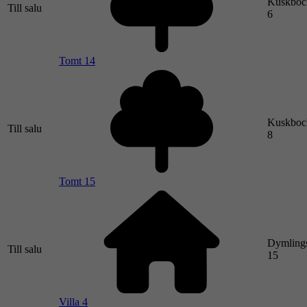
Kuskboc
Till salu
6
Tomt 14
Kuskboc
Till salu
8
Tomt 15
Dymling
Till salu
15
Villa 4