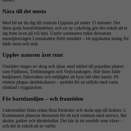
Nära till det mesta
Med bil tar du dig till centrala Uppsala på under 15 minuter. Det
finns goda bussförbindelser, och en ny cykelväg gör det enkelt att ta
sig fram även på två hjul. Under sommaren rullar dessutom
museijärnvägen Lennakatten förbi området – ett uppskattat inslag för
både stora och små.
Upplev naturen året runt
Området omges av skog och sjöar, med närhet till populära platser
som Fjällnora, Trehörningen och Vedyxaskogen. Här finns både
badplatser, fiskevatten och möjlighet att hyra båt eller kanot. På
vintern plogas skridskobanor – perfekt för en utflykt med varm
choklad i ryggsäcken.
För barnfamiljen – och framtiden
I närområdet finns redan flera förskolor och skola upp till årskurs 3.
Kommunen planerar dessutom för ett nytt centrum med service, fler
skolor, parker och idrottshallar. Det här är ett område som växer –
och det är enkelt att se varför.