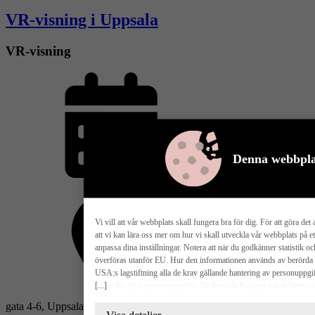
VR-visning i Uppsala
VR-visning
Denna webbpla
Boka din egen tid
Vi vill att vår webbplats skall fungera bra för dig. För att göra det
att vi kan lära oss mer om hur vi skall utveckla vår webbplats på e
anpassa dina inställningar. Notera att när du godkänner statistik
överföras utanför EU. Hur den informationen används av berörda bol
USA:s lagstiftning alla de krav gällande hantering av personuppgif
[...]
risker för dina personuppgifter. De berörda bolagen måste lämna ö
Axel Johanssons
USA om de får en sådan begäran. Det kan dock vara svårt eller omöjlig
gata 4-6, Uppsala
radering, gällande eventuella personuppgifter som de brottsbekämpa