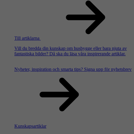
Till artiklarna
Vill du bredda din kunskap om husbygge eller bara njuta av
fantastiska bilder? Då ska du läsa våra inspirerande artiklar.
Nyheter, inspiration och smarta tips?
Signa upp för nyhetsbrev
Kunskapsartiklar