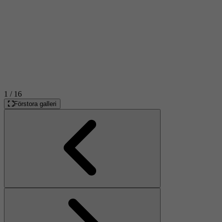
1
/ 16
Förstora galleri
Föregående