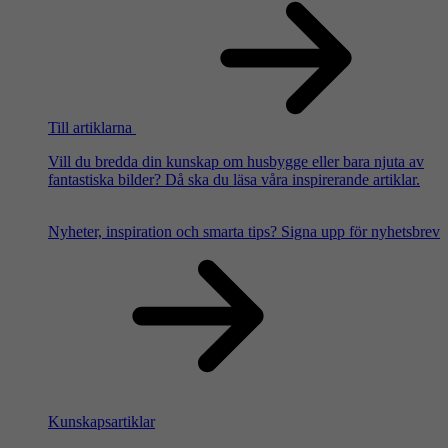
Till artiklarna
Vill du bredda din kunskap om husbygge eller bara njuta av
fantastiska bilder? Då ska du läsa våra inspirerande artiklar.
Nyheter, inspiration och smarta tips?
Signa upp för nyhetsbrev
Kunskapsartiklar