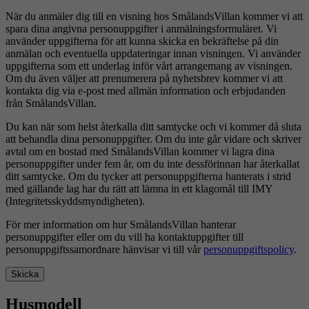
När du anmäler dig till en visning hos SmålandsVillan kommer vi att
spara dina angivna personuppgifter i anmälningsformuläret. Vi
använder uppgifterna för att kunna skicka en bekräftelse på din
anmälan och eventuella uppdateringar innan visningen. Vi använder
uppgifterna som ett underlag inför vårt arrangemang av visningen.
Om du även väljer att prenumerera på nyhetsbrev kommer vi att
kontakta dig via e-post med allmän information och erbjudanden
från SmålandsVillan.
Du kan när som helst återkalla ditt samtycke och vi kommer då sluta
att behandla dina personuppgifter. Om du inte går vidare och skriver
avtal om en bostad med SmålandsVillan kommer vi lagra dina
personuppgifter under fem år, om du inte dessförinnan har återkallat
ditt samtycke. Om du tycker att personuppgifterna hanterats i strid
med gällande lag har du rätt att lämna in ett klagomål till IMY
(Integritetsskyddsmyndigheten).
För mer information om hur SmålandsVillan hanterar
personuppgifter eller om du vill ha kontaktuppgifter till
personuppgiftssamordnare hänvisar vi till vår
personuppgiftspolicy
.
Skicka
Husmodell