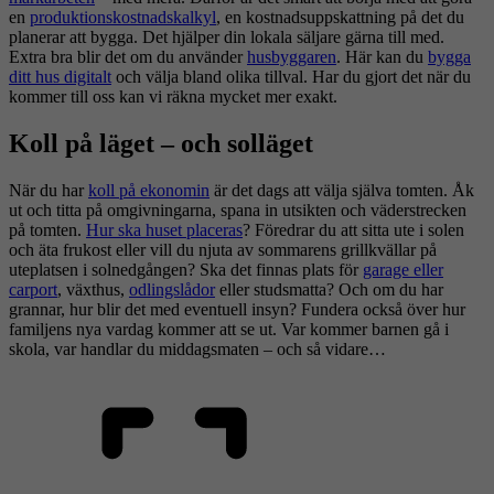
en
produktionskostnadskalkyl
, en kostnadsuppskattning på det du
planerar att bygga. Det hjälper din lokala säljare gärna till med.
Extra bra blir det om du använder
husbyggaren
. Här kan du
bygga
ditt hus digitalt
och välja bland olika tillval. Har du gjort det när du
kommer till oss kan vi räkna mycket mer exakt.
Koll på läget – och solläget
När du har
koll på ekonomin
är det dags att välja själva tomten. Åk
ut och titta på omgivningarna, spana in utsikten och väderstrecken
på tomten.
Hur ska huset placeras
? Föredrar du att sitta ute i solen
och äta frukost eller vill du njuta av sommarens grillkvällar på
uteplatsen i solnedgången? Ska det finnas plats för
garage eller
carport
, växthus,
odlingslådor
eller studsmatta? Och om du har
grannar, hur blir det med eventuell insyn? Fundera också över hur
familjens nya vardag kommer att se ut. Var kommer barnen gå i
skola, var handlar du middagsmaten – och så vidare…