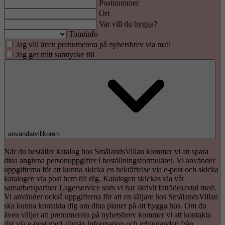
Postnummer
Ort
Var vill du bygga?
Tomtinfo
Jag vill även prenumerera på nyhetsbrev via mail
Jag ger mitt samtycke till
användarvillkoren
När du beställer katalog hos SmålandsVillan kommer vi att spara
dina angivna personuppgifter i beställningsformuläret. Vi använder
uppgifterna för att kunna skicka en bekräftelse via e-post och skicka
katalogen via post hem till dig. Katalogen skickas via vår
samarbetspartner Lagerservice som vi har skrivit biträdesavtal med.
Vi använder också uppgifterna för att en säljare hos SmålandsVillan
ska kunna kontakta dig om dina planer på att bygga hus. Om du
även väljer att prenumerera på nyhetsbrev kommer vi att kontakta
dig via e-post med allmän information och erbjudanden från