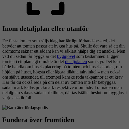
Inom detaljplan eller utanför
De flesta tomter som säljs idag har färdigt förhandsbesked, det
betyder att tomten passar att bygga hus på. Skulle det vara så att din
drömtomt saknar ett sådant kan vi såklart hjälpa dig att ansöka. Men
vad du sedan får bygga är det
bygglovet
som bestämmer. Ligger
tomten i ett planlagt område är det
detaljplanen
som styr. Det kan
både handla om husets placering på tomten och husets storlek, om
höjden på huset, högsta eller lägsta tillåtna takvinkel – men också
om själva utseendet, till exempel kanske röda takpannor är ett krav.
Här får du också reda på om delar av tomten inte får bebyggas,
sådan mark kallas prickmark respektive u-område. I områden utan
detaljplan saknas sådana riktlinjer, där tas istället beslut om bygglov i
varje enskilt fall.
Fundera över framtiden