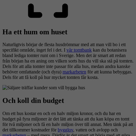
Ha ett hum om huset
Naturligtvis börjar de flesta husdrömmar med att man vill bo i ett
specifikt område, inget fel i det. I
vår tomtbank
kan du botanisera
bland lediga tomter runt om i Sverige. Men det är smart att redan
från början ha en aning om vilken sorts hus du vill ska stå på tomten.
Dels för att alla tomter inte passar för alla hus, medan andra kanske
behöver omfattande (och dyra)
markarbeten
för att kunna bebyggas.
Dels för att få koll på hur mycket tomten får kosta.
Och koll din budget
Om ett hus kostar en och en halv miljon kronor, och du har en
budget på fyra miljoner är det lätt att tänka att du kan köpa en tomt
för två miljoner och få en halv miljon över till annat. Men tänk på att
det tillkommer kostnader för
bygglov
, vatten och avlopp och
markarbeten
– med mera. Därför är det smart att börja med att göra