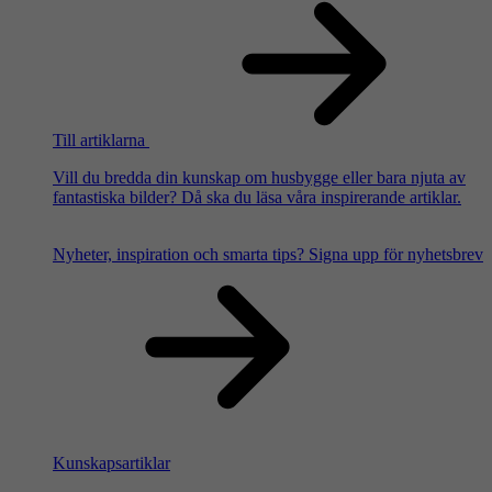
Till artiklarna
Vill du bredda din kunskap om husbygge eller bara njuta av
fantastiska bilder? Då ska du läsa våra inspirerande artiklar.
Nyheter, inspiration och smarta tips?
Signa upp för nyhetsbrev
Kunskapsartiklar