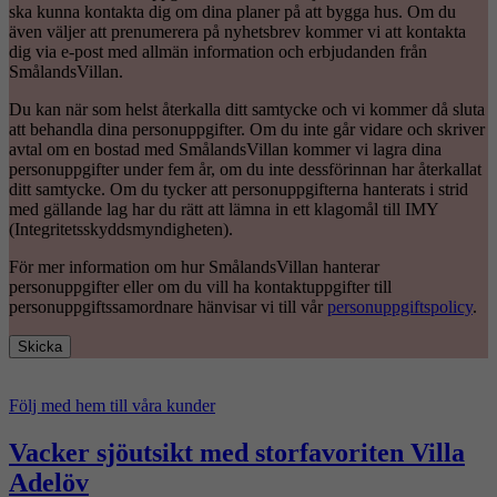
ska kunna kontakta dig om dina planer på att bygga hus. Om du
även väljer att prenumerera på nyhetsbrev kommer vi att kontakta
dig via e-post med allmän information och erbjudanden från
SmålandsVillan.
Du kan när som helst återkalla ditt samtycke och vi kommer då sluta
att behandla dina personuppgifter. Om du inte går vidare och skriver
avtal om en bostad med SmålandsVillan kommer vi lagra dina
personuppgifter under fem år, om du inte dessförinnan har återkallat
ditt samtycke. Om du tycker att personuppgifterna hanterats i strid
med gällande lag har du rätt att lämna in ett klagomål till IMY
(Integritetsskyddsmyndigheten).
För mer information om hur SmålandsVillan hanterar
personuppgifter eller om du vill ha kontaktuppgifter till
personuppgiftssamordnare hänvisar vi till vår
personuppgiftspolicy
.
Skicka
Följ med hem till våra kunder
Vacker sjöutsikt med storfavoriten Villa
Adelöv