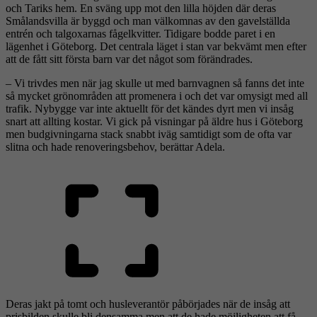
och Tariks hem. En sväng upp mot den lilla höjden där deras
Smålandsvilla är byggd och man välkomnas av den gavelställda
entrén och talgoxarnas fågelkvitter. Tidigare bodde paret i en
lägenhet i Göteborg. Det centrala läget i stan var bekvämt men efter
att de fått sitt första barn var det något som förändrades.
– Vi trivdes men när jag skulle ut med barnvagnen så fanns det inte
så mycket grönområden att promenera i och det var omysigt med all
trafik. Nybygge var inte aktuellt för det kändes dyrt men vi insåg
snart att allting kostar. Vi gick på visningar på äldre hus i Göteborg
men budgivningarna stack snabbt iväg samtidigt som de ofta var
slitna och hade renoveringsbehov, berättar Adela.
Deras jakt på tomt och husleverantör påbörjades när de insåg att
prisbilden skulle bli densamma men att de hade möjligheten att få