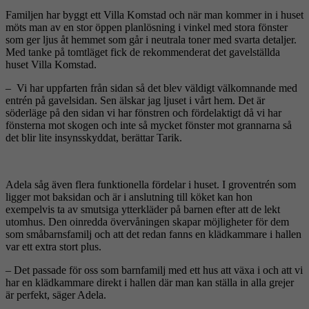
Familjen har byggt ett Villa Komstad och när man kommer in i huset
möts man av en stor öppen planlösning i vinkel med stora fönster
som ger ljus åt hemmet som går i neutrala toner med svarta detaljer.
Med tanke på tomtläget fick de rekommenderat det gavelställda
huset Villa Komstad.
– Vi har uppfarten från sidan så det blev väldigt välkomnande med
entrén på gavelsidan. Sen älskar jag ljuset i vårt hem. Det är
söderläge på den sidan vi har fönstren och fördelaktigt då vi har
fönsterna mot skogen och inte så mycket fönster mot grannarna så
det blir lite insynsskyddat, berättar Tarik.
Adela såg även flera funktionella fördelar i huset. I groventrén som
ligger mot baksidan och är i anslutning till köket kan hon
exempelvis ta av smutsiga ytterkläder på barnen efter att de lekt
utomhus. Den oinredda övervåningen skapar möjligheter för dem
som småbarnsfamilj och att det redan fanns en klädkammare i hallen
var ett extra stort plus.
– Det passade för oss som barnfamilj med ett hus att växa i och att vi
har en klädkammare direkt i hallen där man kan ställa in alla grejer
är perfekt, säger Adela.