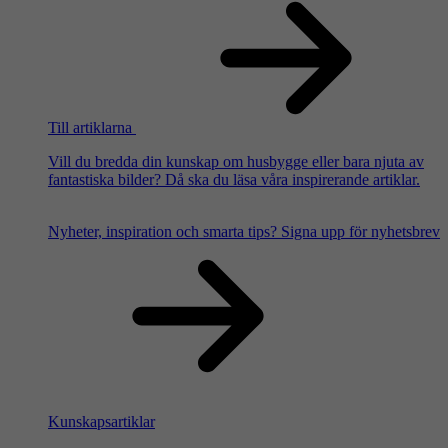
Till artiklarna
Vill du bredda din kunskap om husbygge eller bara njuta av
fantastiska bilder? Då ska du läsa våra inspirerande artiklar.
Nyheter, inspiration och smarta tips?
Signa upp för nyhetsbrev
Kunskapsartiklar