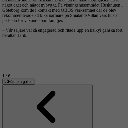
något eget och något nybyggt. På visningshusområdet Husknuten i
Göteborg kom de i kontakt med OBOS verksamhet där de blev
rekommenderade att kika närmare på SmålandsVillan vars hus är
perfekta för växande barnfamiljer.
– Vår säljare var så engagerad och ritade upp en kalkyl ganska fort,
berättar Tarik.
1
/ 6
Förstora galleri