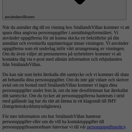
användarvillkoren
När du anmäler dig till en visning hos SmålandsVillan kommer vi att
spara dina angivna personuppgifter i anmälningsformuläret. Vi
använder uppgifterna för att kunna skicka en bekräftelse på din
anmälan och eventuella uppdateringar innan visningen. Vi använder
uppgifterna som ett underlag inför vårt arrangemang av visningen.
Om du även väljer att prenumerera på nyhetsbrev kommer vi att
kontakta dig via e-post med allmän information och erbjudanden
från SmålandsVillan.
Du kan när som helst återkalla ditt samtycke och vi kommer då sluta
att behandla dina personuppgifter. Om du inte går vidare och skriver
avtal om en bostad med SmålandsVillan kommer vi lagra dina
personuppgifter under fem år, om du inte dessförinnan har återkallat
ditt samtycke. Om du tycker att personuppgifterna hanterats i strid
med gällande lag har du rätt att lämna in ett klagomål till IMY
(Integritetsskyddsmyndigheten).
För mer information om hur SmålandsVillan hanterar
personuppgifter eller om du vill ha kontaktuppgifter till
personuppgiftssamordnare hänvisar vi till vår
personuppgiftspolicy
.