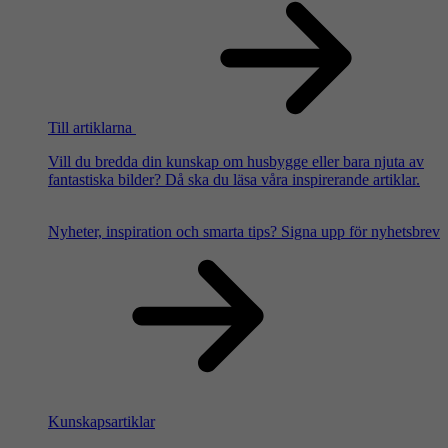
Till artiklarna
Vill du bredda din kunskap om husbygge eller bara njuta av
fantastiska bilder? Då ska du läsa våra inspirerande artiklar.
Nyheter, inspiration och smarta tips?
Signa upp för nyhetsbrev
Kunskapsartiklar