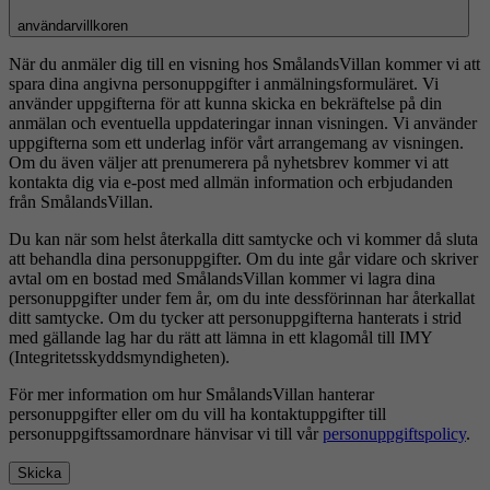
användarvillkoren
När du anmäler dig till en visning hos SmålandsVillan kommer vi att
spara dina angivna personuppgifter i anmälningsformuläret. Vi
använder uppgifterna för att kunna skicka en bekräftelse på din
anmälan och eventuella uppdateringar innan visningen. Vi använder
uppgifterna som ett underlag inför vårt arrangemang av visningen.
Om du även väljer att prenumerera på nyhetsbrev kommer vi att
kontakta dig via e-post med allmän information och erbjudanden
från SmålandsVillan.
Du kan när som helst återkalla ditt samtycke och vi kommer då sluta
att behandla dina personuppgifter. Om du inte går vidare och skriver
avtal om en bostad med SmålandsVillan kommer vi lagra dina
personuppgifter under fem år, om du inte dessförinnan har återkallat
ditt samtycke. Om du tycker att personuppgifterna hanterats i strid
med gällande lag har du rätt att lämna in ett klagomål till IMY
(Integritetsskyddsmyndigheten).
För mer information om hur SmålandsVillan hanterar
personuppgifter eller om du vill ha kontaktuppgifter till
personuppgiftssamordnare hänvisar vi till vår
personuppgiftspolicy
.
Skicka