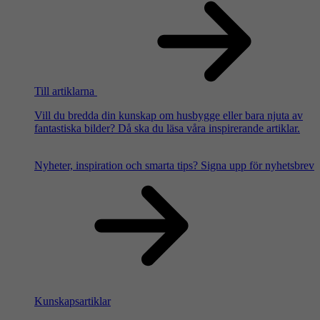
Till artiklarna
Vill du bredda din kunskap om husbygge eller bara njuta av
fantastiska bilder? Då ska du läsa våra inspirerande artiklar.
Nyheter, inspiration och smarta tips?
Signa upp för nyhetsbrev
Kunskapsartiklar