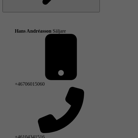
Nästa
Hans Andréasson
Säljare
+46706015060
+46104341516