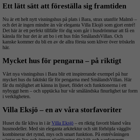
Ett lätt sätt att föreställa sig framtiden
Nu är ett helt nytt visningshus på plats i Bara, strax utanför Malmö –
och det är ingen mindre än vår eleganta Villa Eksjö som gjort entré!
Det här är ett perfekt tillfälle för dig som går i husdrömmar att få en
känsla för hur det är att bo i ett hus från SmålandsVillan. Och
kanske kommer du bli en av de allra första som kliver över tröskeln
här.
Mycket hus för pengarna – på riktigt
Vårt nya visningshus i Bara blir ett inspirerande exempel på hur
mycket hus du faktiskt får för pengarna med SmålandsVillan. Här
får du möjlighet att känna in ljuset, flödet och funktionerna i ett
nybyggt hem – och upptäcka hur vår småländska finurlighet tar form
i verkligheten.
Villa Eksjö – en av våra storfavoriter
Huset du får kliva in i är
Villa Eksjö
– en riktig favorit bland våra
husmodeller. Med sin eleganta arkitektur och sitt förhöjda väggliv
kombinerar det rymd, mys och smart funktion. På entrévåningen
väntar en ljus och öppen planlösning där kök och vardagsrum