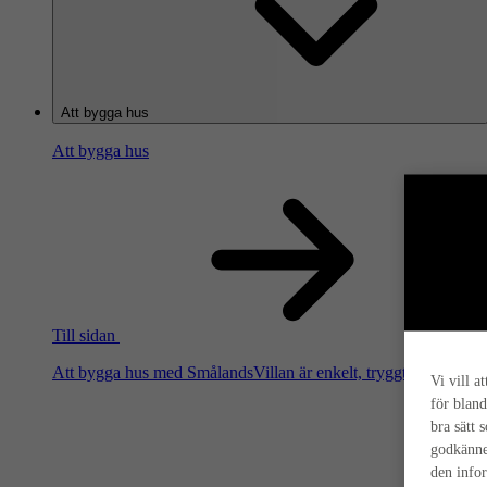
Att bygga hus
Att bygga hus
Till sidan
Att bygga hus med SmålandsVillan är enkelt, tryggt och smart. Hä
Vi vill a
för bland
bra sätt 
godkänne
den info