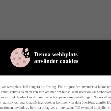
Denna webbplats
använder cookies
r berättar vi mer om varför det är så, och hur hela husresan går till ho
tt vår webbplats skall fungera bra för dig. För att göra det använder vi kakor (c
 annat statistik så att vi kan lära oss mer om hur vi skall utveckla vår webbplats
som möjligt. Nedan kan du läsa mer och anpassa dina inställningar. Notera att n
r statistik och marknadsförings-cookies kommer viss data överföras utanför E
rmationen används av berörda bolag vet vi inte exakt. Till exempel uppfyller i