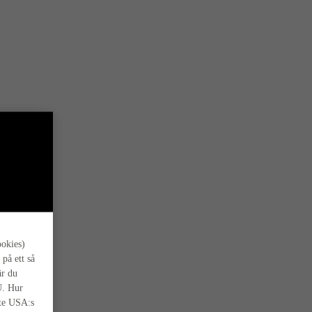
s oss.
ookies)
 på ett så
är du
U. Hur
nte USA:s