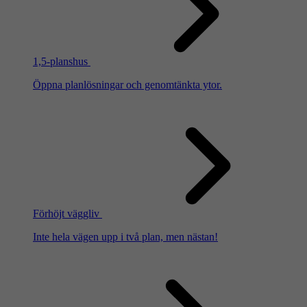
1,5-planshus
Öppna planlösningar och genomtänkta ytor.
Förhöjt väggliv
Inte hela vägen upp i två plan, men nästan!