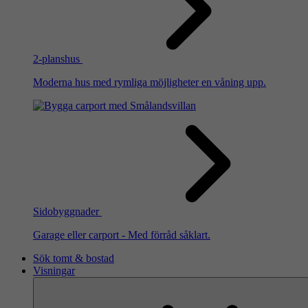
2-planshus
Moderna hus med rymliga möjligheter en våning upp.
Sidobyggnader
Garage eller carport - Med förråd såklart.
Sök tomt & bostad
Visningar