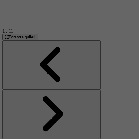
1
/ 11
Förstora galleri
Föregående