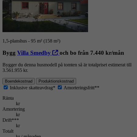
1,5-planshus - 95 m² (158 m²)
Bygg
Villa Smedby
och bo från 7.440 kr/mån
Bygger du denna husmodell på tomten så är totalpriset estimerat till
3.561.955 kr.
Boendekostnad
Produktionskostnad
Inklusive skatteavdrag*
Amorteringsfritt**
Ränta
kr
Amortering
kr
Drift***
kr
Totalt
kr / månaden