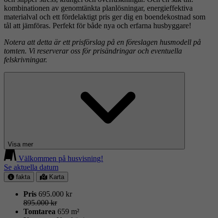
kombinationen av genomtänkta planlösningar, energieffektiva
materialval och ett fördelaktigt pris ger dig en boendekostnad som
tål att jämföras. Perfekt för både nya och erfarna husbyggare!
Notera att detta är ett prisförslag på en föreslagen husmodell på
tomten. Vi reserverar oss för prisändringar och eventuella
felskrivningar.
Visa mer
Välkommen på husvisning!
Se aktuella datum
fakta
Karta
Pris
695.000 kr
895.000 kr
Tomtarea
659 m²