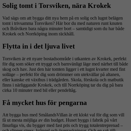
Solig tomt i Torsviken, nära Krokek
Vad sägs om att bygga ditt nya hem på en solig och lugnt belägen
tomt i trivsamma Torsviken? Här bor du med naturen runt knuten
och Bråviken bara några minuter bort – samtidigt som du har både
Krokek och Norrköping inom räckhåll.
Flytta in i det ljuva livet
Torsviken är ett nyare bostadsområde i utkanten av Krokek, perfekt
för dig som söker ett tryggt och barnvänligt läge med närhet till både
skog och hav. Just den här tomten ligger i ett lugnt kvarter med fint
solläge – perfekt för dig som drömmer om utekvällar på altanen,
eller kanske ett växthus i trädgården. Skola, förskola och matbutik
finns i närliggande Krokek, och till Norrköping tar du dig på bara
cirka 10 minuter med bil eller pendeltåg.
Få mycket hus för pengarna
Att bygga hus med SmålandsVillan är ett klokt val för dig som vill
få ut mesta möjliga av din budget. Huset byggs i fabrik på vårt
finurliga vis, du bygger med fast pris och trygg totalentreprenad –
och slipper stress, krångel och överraskningar. Och en sak till: