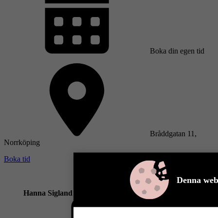
Boka din egen tid
Bråddgatan 11,
Norrköping
Boka tid
Denna webb
Hanna Sigland
Säljare