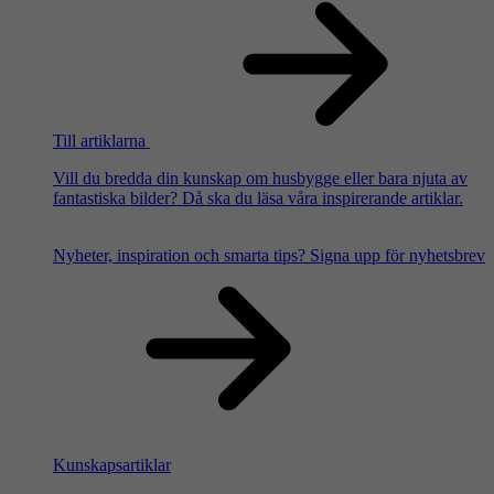
Till artiklarna
Vill du bredda din kunskap om husbygge eller bara njuta av
fantastiska bilder? Då ska du läsa våra inspirerande artiklar.
Nyheter, inspiration och smarta tips?
Signa upp för nyhetsbrev
Kunskapsartiklar