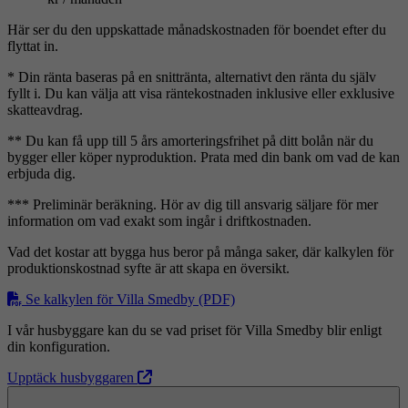
Här ser du den uppskattade månadskostnaden för boendet efter du
flyttat in.
* Din ränta baseras på en snittränta, alternativt den ränta du själv
fyllt i. Du kan välja att visa räntekostnaden inklusive eller exklusive
skatteavdrag.
** Du kan få upp till 5 års amorteringsfrihet på ditt bolån när du
bygger eller köper nyproduktion. Prata med din bank om vad de kan
erbjuda dig.
*** Preliminär beräkning. Hör av dig till ansvarig säljare för mer
information om vad exakt som ingår i driftkostnaden.
Vad det kostar att bygga hus beror på många saker, där kalkylen för
produktionskostnad syfte är att skapa en översikt.
Se kalkylen för Villa Smedby (PDF)
I vår husbyggare kan du se vad priset för Villa Smedby blir enligt
din konfiguration.
Upptäck husbyggaren