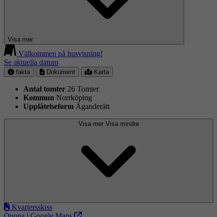
Visa mer
Välkommen på husvisning!
Se aktuella datum
fakta
Dokument
Karta
Antal tomter
26 Tomter
Kommun
Norrköping
Upplåtelseform
Äganderätt
Visa mer
Visa mindre
Kvartersskiss
Öppna i Google Maps