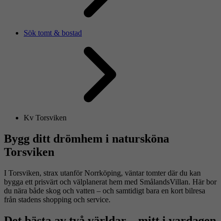
Sök tomt & bostad
Kv Torsviken
Bygg ditt drömhem i natursköna
Torsviken
I Torsviken, strax utanför Norrköping, väntar tomter där du kan
bygga ett prisvärt och välplanerat hem med SmålandsVillan. Här bor
du nära både skog och vatten – och samtidigt bara en kort bilresa
från stadens shopping och service.
Det bästa av två världar – mitt i vardagen