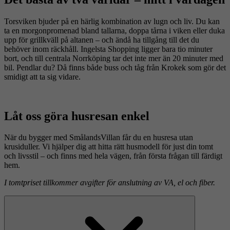
Torsviken bjuder på en härlig kombination av lugn och liv. Du kan
ta en morgonpromenad bland tallarna, doppa tårna i viken eller duka
upp för grillkväll på altanen – och ändå ha tillgång till det du
behöver inom räckhåll. Ingelsta Shopping ligger bara tio minuter
bort, och till centrala Norrköping tar det inte mer än 20 minuter med
bil. Pendlar du? Då finns både buss och tåg från Krokek som gör det
smidigt att ta sig vidare.
Låt oss göra husresan enkel
När du bygger med SmålandsVillan får du en husresa utan
krusiduller. Vi hjälper dig att hitta rätt husmodell för just din tomt
och livsstil – och finns med hela vägen, från första frågan till färdigt
hem.
I tomtpriset tillkommer avgifter för anslutning av VA, el och fiber.