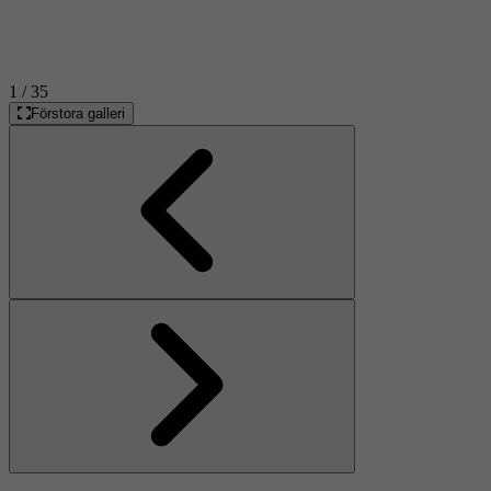
1
/ 35
Förstora galleri
Föregående
Nästa