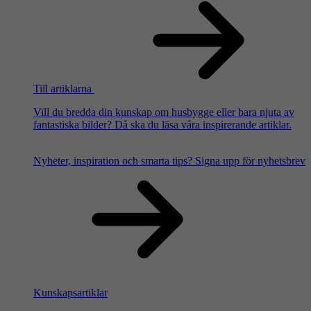
Till artiklarna
Vill du bredda din kunskap om husbygge eller bara njuta av
fantastiska bilder? Då ska du läsa våra inspirerande artiklar.
Nyheter, inspiration och smarta tips?
Signa upp för nyhetsbrev
Kunskapsartiklar