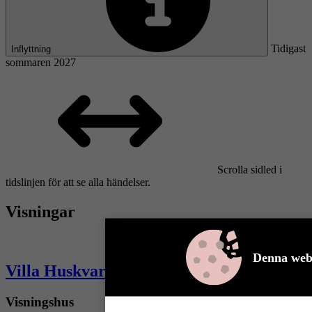
Tidigast
Inflyttning
sommaren 2027
Scrolla sidled i
tidslinjen för att se alla händelser.
Visningar
Denna webb
Villa Huskvarna
Visningshus