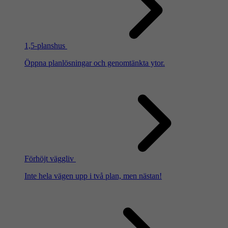
1,5-planshus
Öppna planlösningar och genomtänkta ytor.
Förhöjt väggliv
Inte hela vägen upp i två plan, men nästan!