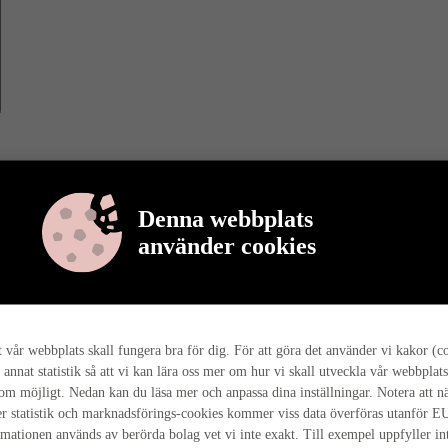
Denna webbplats
använder cookies
r berättar vi mer om varför det är så, och hur hela husresan går till ho
tt vår webbplats skall fungera bra för dig. För att göra det använder vi kakor (c
 annat statistik så att vi kan lära oss mer om hur vi skall utveckla vår webbplats
som möjligt. Nedan kan du läsa mer och anpassa dina inställningar. Notera att n
r statistik och marknadsförings-cookies kommer viss data överföras utanför E
rmationen används av berörda bolag vet vi inte exakt. Till exempel uppfyller i