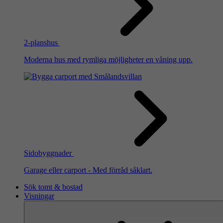
2-planshus
Moderna hus med rymliga möjligheter en våning upp.
Sidobyggnader
Garage eller carport - Med förråd såklart.
Sök tomt & bostad
Visningar