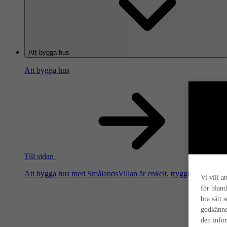
Att bygga hus
Att bygga hus
Till sidan
Att bygga hus med SmålandsVillan är enkelt, tryggt och smart. Hä
Vi vill a
för bland
bra sätt 
godkänne
den info