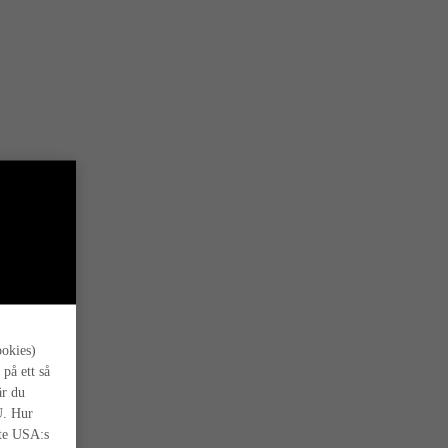
s oss.
ookies)
 på ett så
är du
U. Hur
nte USA:s