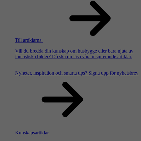
Till artiklarna
Vill du bredda din kunskap om husbygge eller bara njuta av
fantastiska bilder? Då ska du läsa våra inspirerande artiklar.
Nyheter, inspiration och smarta tips?
Signa upp för nyhetsbrev
Kunskapsartiklar