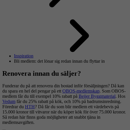
Inspiration
Bli medlem: det lönar sig redan innan du flyttar in
Renovera innan du säljer?
Funderar du på att renovera din bostad inför försäljningen? Då kan
du spara en hel del pengar på ett
OBOS-medlemskap
. Som OBOS-
medlem får du till exempel 10% rabatt på
Beijer Byggmaterial
. Hos
Vedum
får du 25% rabatt på kök, och 10% på badrumsinredning.
Föredrar du
HTH
? Då får du som blir medlem ett värdebevis på
15.000 kronor till vitvaror när du köper kök för över 75.000 kronor.
Så redan här finns goda möjligheter att snabbt tjäna in
medlemsavgiften.