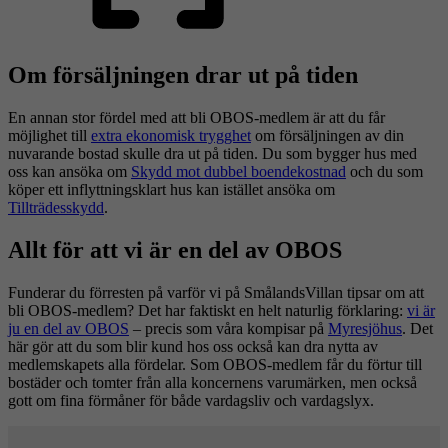
Om försäljningen drar ut på tiden
En annan stor fördel med att bli OBOS-medlem är att du får
möjlighet till
extra ekonomisk trygghet
om försäljningen av din
nuvarande bostad skulle dra ut på tiden. Du som bygger hus med
oss kan ansöka om
Skydd mot dubbel boendekostnad
och du som
köper ett inflyttningsklart hus kan istället ansöka om
Tillträdesskydd
.
Allt för att vi är en del av OBOS
Funderar du förresten på varför vi på SmålandsVillan tipsar om att
bli OBOS-medlem? Det har faktiskt en helt naturlig förklaring:
vi är
ju en del av OBOS
– precis som våra kompisar på
Myresjöhus
. Det
här gör att du som blir kund hos oss också kan dra nytta av
medlemskapets alla fördelar. Som OBOS-medlem får du förtur till
bostäder och tomter från alla koncernens varumärken, men också
gott om fina förmåner för både vardagsliv och vardagslyx.