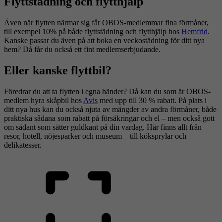
Flyttstädning och flytthjälp
Även när flytten närmar sig får OBOS-medlemmar fina förmåner,
till exempel 10% på både flyttstädning och flytthjälp hos
Hemfrid
.
Kanske passar du även på att boka en veckostädning för ditt nya
hem? Då får du också ett fint medlemserbjudande.
Eller kanske flyttbil?
Föredrar du att ta flytten i egna händer? Då kan du som är OBOS-
medlem hyra skåpbil hos
Avis
med upp till 30 % rabatt. På plats i
ditt nya hus kan du också njuta av mängder av andra förmåner, både
praktiska sådana som rabatt på försäkringar och el – men också gott
om sådant som sätter guldkant på din vardag. Här finns allt från
resor, hotell, nöjesparker och museum – till köksprylar och
delikatesser.