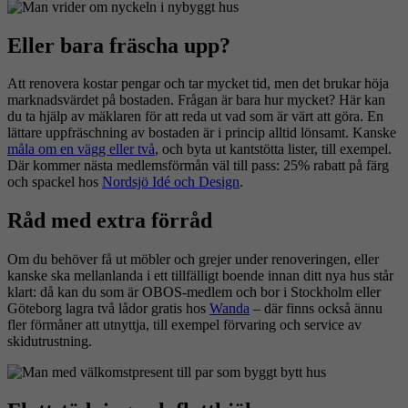
Eller bara fräscha upp?
Att renovera kostar pengar och tar mycket tid, men det brukar höja
marknadsvärdet på bostaden. Frågan är bara hur mycket? Här kan
du ta hjälp av mäklaren för att reda ut vad som är värt att göra. En
lättare uppfräschning av bostaden är i princip alltid lönsamt. Kanske
måla om en vägg eller två
, och byta ut kantstötta lister, till exempel.
Där kommer nästa medlemsförmån väl till pass: 25% rabatt på färg
och spackel hos
Nordsjö Idé och Design
.
Råd med extra förråd
Om du behöver få ut möbler och grejer under renoveringen, eller
kanske ska mellanlanda i ett tillfälligt boende innan ditt nya hus står
klart: då kan du som är OBOS-medlem och bor i Stockholm eller
Göteborg lagra två lådor gratis hos
Wanda
– där finns också ännu
fler förmåner att utnyttja, till exempel förvaring och service av
skidutrustning.