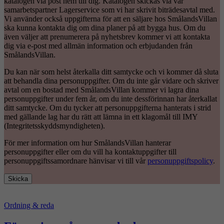
katalogen via post hem till dig. Katalogen skickas via vår
samarbetspartner Lagerservice som vi har skrivit biträdesavtal med.
Vi använder också uppgifterna för att en säljare hos SmålandsVillan
ska kunna kontakta dig om dina planer på att bygga hus. Om du
även väljer att prenumerera på nyhetsbrev kommer vi att kontakta
dig via e-post med allmän information och erbjudanden från
SmålandsVillan.
Du kan när som helst återkalla ditt samtycke och vi kommer då sluta
att behandla dina personuppgifter. Om du inte går vidare och skriver
avtal om en bostad med SmålandsVillan kommer vi lagra dina
personuppgifter under fem år, om du inte dessförinnan har återkallat
ditt samtycke. Om du tycker att personuppgifterna hanterats i strid
med gällande lag har du rätt att lämna in ett klagomål till IMY
(Integritetsskyddsmyndigheten).
För mer information om hur SmålandsVillan hanterar
personuppgifter eller om du vill ha kontaktuppgifter till
personuppgiftssamordnare hänvisar vi till vår
personuppgiftspolicy
.
Skicka
Ordning & reda