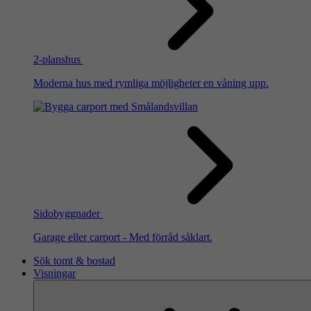
2-planshus
Moderna hus med rymliga möjligheter en våning upp.
Sidobyggnader
Garage eller carport - Med förråd såklart.
Sök tomt & bostad
Visningar