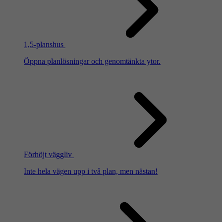
1,5-planshus
Öppna planlösningar och genomtänkta ytor.
Förhöjt väggliv
Inte hela vägen upp i två plan, men nästan!