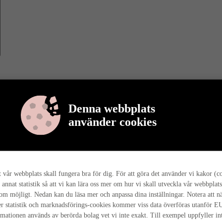
Denna webbplats
använder cookies
r berättar vi mer om varför det är så, och hur hela husresan går till ho
tt vår webbplats skall fungera bra för dig. För att göra det använder vi kakor (c
 annat statistik så att vi kan lära oss mer om hur vi skall utveckla vår webbplats
som möjligt. Nedan kan du läsa mer och anpassa dina inställningar. Notera att n
r statistik och marknadsförings-cookies kommer viss data överföras utanför E
rmationen används av berörda bolag vet vi inte exakt. Till exempel uppfyller i