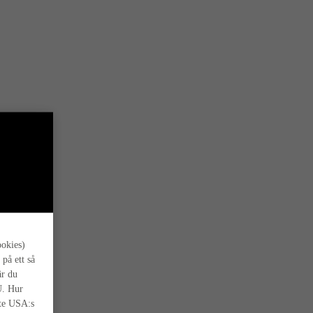
s oss.
ookies)
 på ett så
är du
U. Hur
nte USA:s