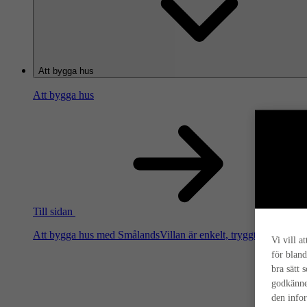
Att bygga hus
Att bygga hus
Till sidan
Att bygga hus med SmålandsVillan är enkelt, tryggt och smart. Hä
Vi vill a
för bland
bra sätt 
godkänne
den info