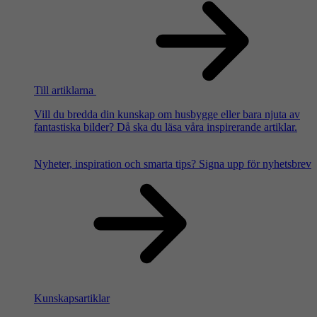
Till artiklarna
Vill du bredda din kunskap om husbygge eller bara njuta av
fantastiska bilder? Då ska du läsa våra inspirerande artiklar.
Nyheter, inspiration och smarta tips?
Signa upp för nyhetsbrev
Kunskapsartiklar