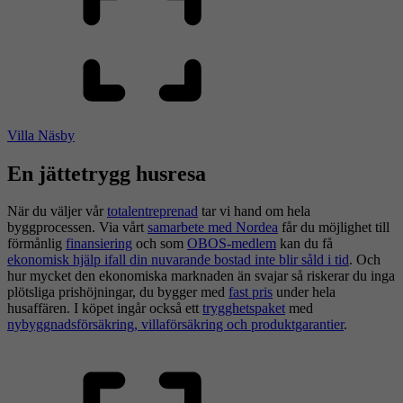
Villa Näsby
En jättetrygg husresa
När du väljer vår
totalentreprenad
tar vi hand om hela
byggprocessen. Via vårt
samarbete med Nordea
får du möjlighet till
förmånlig
finansiering
och som
OBOS-medlem
kan du få
ekonomisk hjälp ifall din nuvarande bostad inte blir såld i tid
. Och
hur mycket den ekonomiska marknaden än svajar så riskerar du inga
plötsliga prishöjningar, du bygger med
fast pris
under hela
husaffären. I köpet ingår också ett
trygghetspaket
med
nybyggnadsförsäkring, villaförsäkring och produktgarantier
.