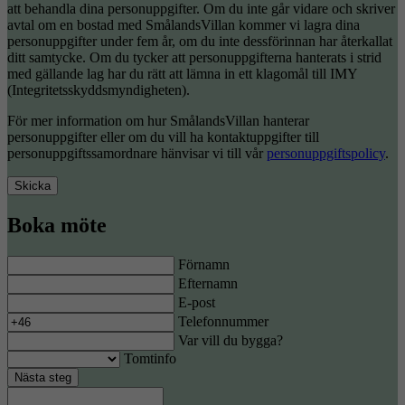
att behandla dina personuppgifter. Om du inte går vidare och skriver
avtal om en bostad med SmålandsVillan kommer vi lagra dina
personuppgifter under fem år, om du inte dessförinnan har återkallat
ditt samtycke. Om du tycker att personuppgifterna hanterats i strid
med gällande lag har du rätt att lämna in ett klagomål till IMY
(Integritetsskyddsmyndigheten).
För mer information om hur SmålandsVillan hanterar
personuppgifter eller om du vill ha kontaktuppgifter till
personuppgiftssamordnare hänvisar vi till vår
personuppgiftspolicy
.
Skicka
Boka möte
Förnamn
Efternamn
E-post
Telefonnummer
Var vill du bygga?
Tomtinfo
Nästa steg