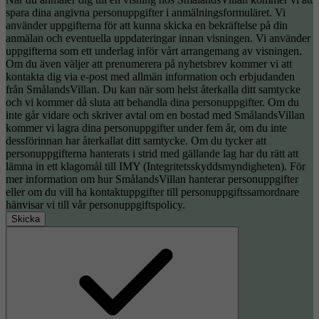
spara dina angivna personuppgifter i anmälningsformuläret. Vi
använder uppgifterna för att kunna skicka en bekräftelse på din
anmälan och eventuella uppdateringar innan visningen. Vi använder
uppgifterna som ett underlag inför vårt arrangemang av visningen.
Om du även väljer att prenumerera på nyhetsbrev kommer vi att
kontakta dig via e-post med allmän information och erbjudanden
från SmålandsVillan. Du kan när som helst återkalla ditt samtycke
och vi kommer då sluta att behandla dina personuppgifter. Om du
inte går vidare och skriver avtal om en bostad med SmålandsVillan
kommer vi lagra dina personuppgifter under fem år, om du inte
dessförinnan har återkallat ditt samtycke. Om du tycker att
personuppgifterna hanterats i strid med gällande lag har du rätt att
lämna in ett klagomål till IMY (Integritetsskyddsmyndigheten). För
mer information om hur SmålandsVillan hanterar personuppgifter
eller om du vill ha kontaktuppgifter till personuppgiftssamordnare
hänvisar vi till vår personuppgiftspolicy.
Skicka