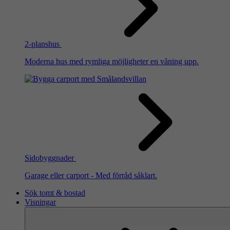
2-planshus
Moderna hus med rymliga möjligheter en våning upp.
Sidobyggnader
Garage eller carport - Med förråd såklart.
Sök tomt & bostad
Visningar