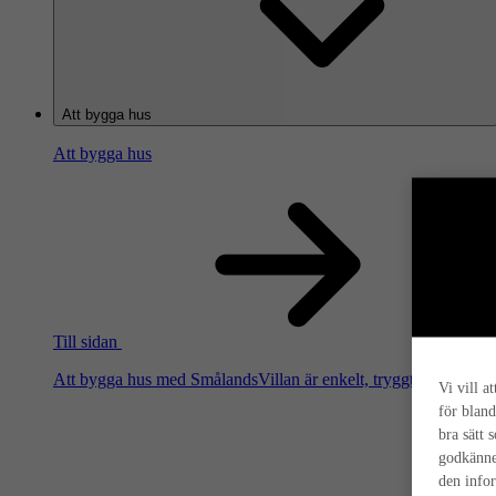
Att bygga hus
Att bygga hus
Till sidan
Att bygga hus med SmålandsVillan är enkelt, tryggt och smart. Hä
Vi vill a
för bland
bra sätt 
godkänne
den info