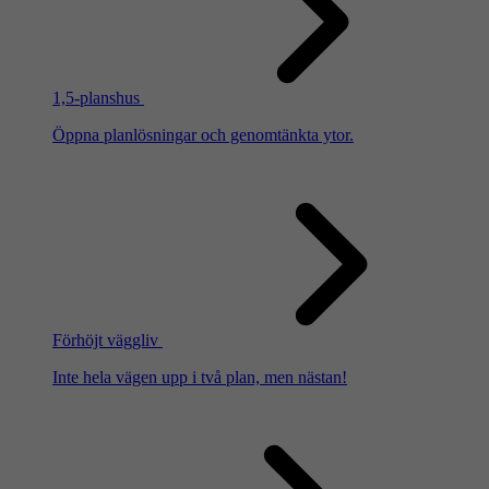
1,5-planshus
Öppna planlösningar och genomtänkta ytor.
Förhöjt väggliv
Inte hela vägen upp i två plan, men nästan!