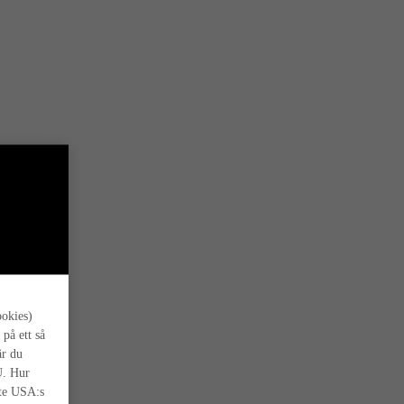
s oss.
ookies)
 på ett så
är du
U. Hur
nte USA:s