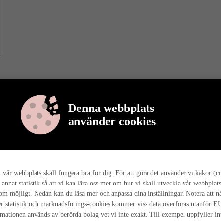
Denna webbplats
använder cookies
r berättar vi mer om varför det är så, och hur hela husresan går till ho
tt vår webbplats skall fungera bra för dig. För att göra det använder vi kakor (c
 annat statistik så att vi kan lära oss mer om hur vi skall utveckla vår webbplats
som möjligt. Nedan kan du läsa mer och anpassa dina inställningar. Notera att n
r statistik och marknadsförings-cookies kommer viss data överföras utanför E
rmationen används av berörda bolag vet vi inte exakt. Till exempel uppfyller i