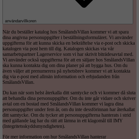
användarvillkoren
När du beställer katalog hos SmålandsVillan kommer vi att spara
dina angivna personuppgifter i beställningsformuläret. Vi använder
uppgifterna för att kunna skicka en bekräftelse via e-post och skicka
katalogen via post hem till dig. Katalogen skickas via vår
samarbetspartner Lagerservice som vi har skrivit biträdesavtal med.
Vi använder också uppgifterna för att en säljare hos SmålandsVillan
ska kunna kontakta dig om dina planer på att bygga hus. Om du
även väljer att prenumerera på nyhetsbrev kommer vi att kontakta
dig via e-post med allmän information och erbjudanden från
SmålandsVillan.
Du kan när som helst återkalla ditt samtycke och vi kommer då sluta
att behandla dina personuppgifter. Om du inte går vidare och skriver
avtal om en bostad med SmålandsVillan kommer vi lagra dina
personuppgifter under fem år, om du inte dessförinnan har återkallat
ditt samtycke. Om du tycker att personuppgifterna hanterats i strid
med gällande lag har du rätt att lämna in ett klagomål till IMY
(Integritetsskyddsmyndigheten).
För mer information om hur SmålandsVillan hanterar