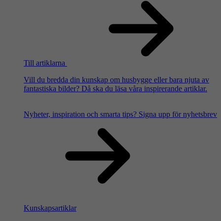
Till artiklarna
Vill du bredda din kunskap om husbygge eller bara njuta av
fantastiska bilder? Då ska du läsa våra inspirerande artiklar.
Nyheter, inspiration och smarta tips?
Signa upp för nyhetsbrev
Kunskapsartiklar