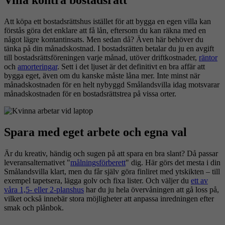
Villa kontra bostadsrätt
Att köpa ett bostadsrättshus istället för att bygga en egen villa kan
förstås göra det enklare att få lån, eftersom du kan räkna med en
något lägre kontantinsats. Men sedan då? Även här behöver du
tänka på din månadskostnad. I bostadsrätten betalar du ju en avgift
till bostadsrättsföreningen varje månad, utöver driftkostnader,
räntor
och
amorteringar
. Sett i det ljuset är det definitivt en bra affär att
bygga eget, även om du kanske måste låna mer. Inte minst när
månadskostnaden för en helt nybyggd Smålandsvilla idag motsvarar
månadskostnaden för en bostadsrättstrea på vissa orter.
Spara med eget arbete och egna val
Är du kreativ, händig och sugen på att spara en bra slant? Då passar
leveransalternativet "
målningsförberett
" dig. Här görs det mesta i din
Smålandsvilla klart, men du får själv göra finliret med ytskikten – till
exempel tapetsera, lägga golv och fixa lister. Och väljer du
ett av
våra 1,5- eller 2-planshus
har du ju hela övervåningen att gå loss på,
vilket också innebär stora möjligheter att anpassa inredningen efter
smak och plånbok.