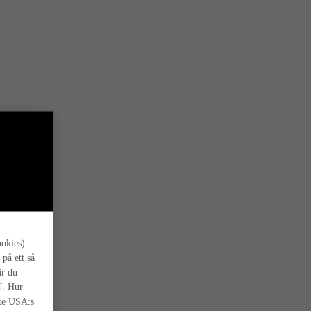
s oss.
ookies)
 på ett så
är du
U. Hur
nte USA:s