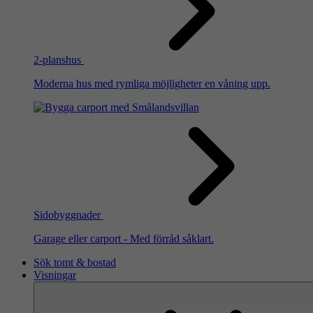
2-planshus
Moderna hus med rymliga möjligheter en våning upp.
Sidobyggnader
Garage eller carport - Med förråd såklart.
Sök tomt & bostad
Visningar