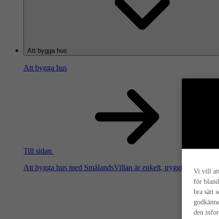
Att bygga hus
Att bygga hus
Till sidan
Att bygga hus med SmålandsVillan är enkelt, tryggt och smart. Hä
Vi vill a
för bland
bra sätt 
godkänne
den info