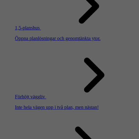
1,5-planshus
Öppna planlösningar och genomtänkta ytor.
Förhöjt väggliv
Inte hela vägen upp i två plan, men nästan!