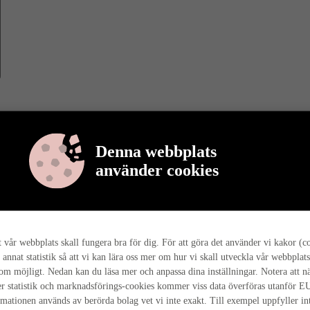
Denna webbplats
använder cookies
r berättar vi mer om varför det är så, och hur hela husresan går till ho
tt vår webbplats skall fungera bra för dig. För att göra det använder vi kakor (c
 annat statistik så att vi kan lära oss mer om hur vi skall utveckla vår webbplats
som möjligt. Nedan kan du läsa mer och anpassa dina inställningar. Notera att n
r statistik och marknadsförings-cookies kommer viss data överföras utanför E
rmationen används av berörda bolag vet vi inte exakt. Till exempel uppfyller i