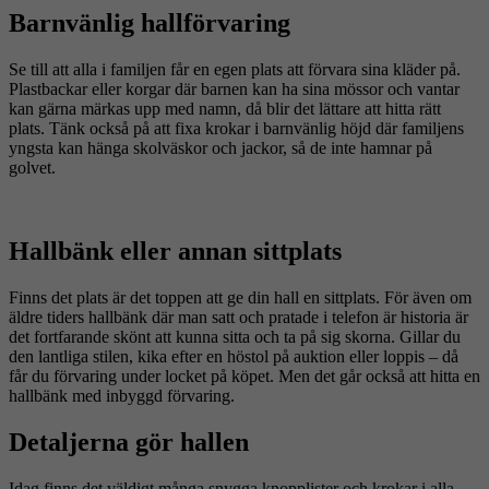
Barnvänlig hallförvaring
Se till att alla i familjen får en egen plats att förvara sina kläder på.
Plastbackar eller korgar där barnen kan ha sina mössor och vantar
kan gärna märkas upp med namn, då blir det lättare att hitta rätt
plats. Tänk också på att fixa krokar i barnvänlig höjd där familjens
yngsta kan hänga skolväskor och jackor, så de inte hamnar på
golvet.
Hallbänk eller annan sittplats
Finns det plats är det toppen att ge din hall en sittplats. För även om
äldre tiders hallbänk där man satt och pratade i telefon är historia är
det fortfarande skönt att kunna sitta och ta på sig skorna. Gillar du
den lantliga stilen, kika efter en höstol på auktion eller loppis – då
får du förvaring under locket på köpet. Men det går också att hitta en
hallbänk med inbyggd förvaring.
Detaljerna gör hallen
Idag finns det väldigt många snygga knopplister och krokar i alla