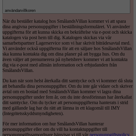
användarvillkoren
När du beställer katalog hos SmålandsVillan kommer vi att spara
dina angivna personuppgifter i beställningsformuläret. Vi använder
uppgifterna för att kunna skicka en bekräftelse via e-post och skicka
katalogen via post hem till dig. Katalogen skickas via vår
samarbetspartner Lagerservice som vi har skrivit biträdesavtal med.
Vi använder också uppgifterna för att en säljare hos SmålandsVillan
ska kunna kontakta dig om dina planer på att bygga hus. Om du
även väljer att prenumerera på nyhetsbrev kommer vi att kontakta
dig via e-post med allmän information och erbjudanden från
SmålandsVillan.
Du kan när som helst återkalla ditt samtycke och vi kommer då sluta
att behandla dina personuppgifter. Om du inte går vidare och skriver
avtal om en bostad med SmålandsVillan kommer vi lagra dina
personuppgifter under fem år, om du inte dessförinnan har återkallat
ditt samtycke. Om du tycker att personuppgifterna hanterats i strid
med gällande lag har du rätt att lämna in ett klagomål till IMY
(Integritetsskyddsmyndigheten).
För mer information om hur SmålandsVillan hanterar
personuppgifter eller om du vill ha kontaktuppgifter till
personuppgiftssamordnare hänvisar vi till vår
personuppgiftspolicy
.