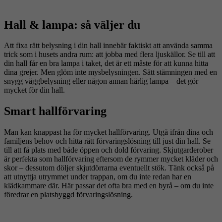
Hall & lampa: så väljer du
Att fixa rätt belysning i din hall innebär faktiskt att använda samma
trick som i husets andra rum: att jobba med flera ljuskällor. Se till att
din hall får en bra lampa i taket, det är ett måste för att kunna hitta
dina grejer. Men glöm inte mysbelysningen. Sätt stämningen med en
snygg väggbelysning eller någon annan härlig lampa – det gör
mycket för din hall.
Smart hallförvaring
Man kan knappast ha för mycket hallförvaring. Utgå ifrån dina och
familjens behov och hitta rätt förvaringslösning till just din hall. Se
till att få plats med både öppen och dold förvaring. Skjutgarderober
är perfekta som hallförvaring eftersom de rymmer mycket kläder och
skor – dessutom döljer skjutdörrarna eventuellt stök. Tänk också på
att utnyttja utrymmet under trappan, om du inte redan har en
klädkammare där. Här passar det ofta bra med en byrå – om du inte
föredrar en platsbyggd förvaringslösning.