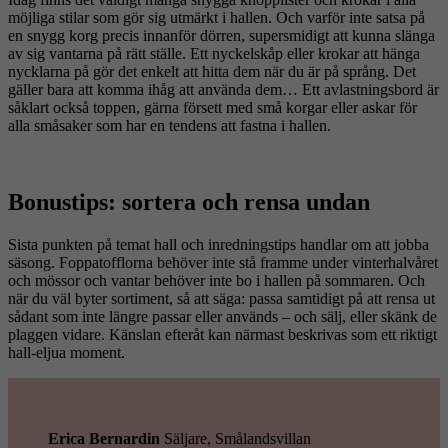
möjliga stilar som gör sig utmärkt i hallen. Och varför inte satsa på
en snygg korg precis innanför dörren, supersmidigt att kunna slänga
av sig vantarna på rätt ställe. Ett nyckelskåp eller krokar att hänga
nycklarna på gör det enkelt att hitta dem när du är på språng. Det
gäller bara att komma ihåg att använda dem… Ett avlastningsbord är
såklart också toppen, gärna försett med små korgar eller askar för
alla småsaker som har en tendens att fastna i hallen.
Bonustips: sortera och rensa undan
Sista punkten på temat hall och inredningstips handlar om att jobba
säsong. Foppatofflorna behöver inte stå framme under vinterhalvåret
och mössor och vantar behöver inte bo i hallen på sommaren. Och
när du väl byter sortiment, så att säga: passa samtidigt på att rensa ut
sådant som inte längre passar eller används – och sälj, eller skänk de
plaggen vidare. Känslan efteråt kan närmast beskrivas som ett riktigt
hall-eljua moment.
Erica Bernardin
Säljare, Smålandsvillan