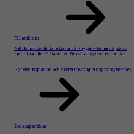
Till artiklarna
Vill du bredda din kunskap om husbygge eller bara njuta av
fantastiska bilder? Då ska du läsa våra inspirerande artiklar.
Nyheter, inspiration och smarta tips?
Signa upp för nyhetsbrev
Kunskapsartiklar