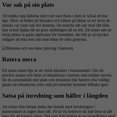
Var sak på sin plats
Att märka upp lådorna med vad som finns i dem är också ett bra
tips. Skriv ut bilder på leksaker och klistra på lådan så ser även de
minsta var varje sak hör hemma. Att matcha rätt sak med rätt låda
kan också hjälpa till att göra städningen till en lek. Ett smart sätt att
börja jobba in goda städvanor för framtiden, det blir ju så mycket
roligare att leka loss när man hittar de rätta grejerna.
Rotera mera
Ett annat smart tips är att växla leksaker i barnrummet. Om du
plockar undan och byter ut leksakerna i barnets rum mellan varven
får du automatiskt mer plats och dessutom blir barnen ofta väldigt
glada när leksakerna som varit på semester kommer tillbaka igen.
Satsa på inredning som håller i längden
Att redan från början tänka lite framåt med inredningen i
barnrummet är ingen dum idé. På så vis behöver du inte byta ut allt
bara för att barnen växer. Det som från början är en pysselhörna med