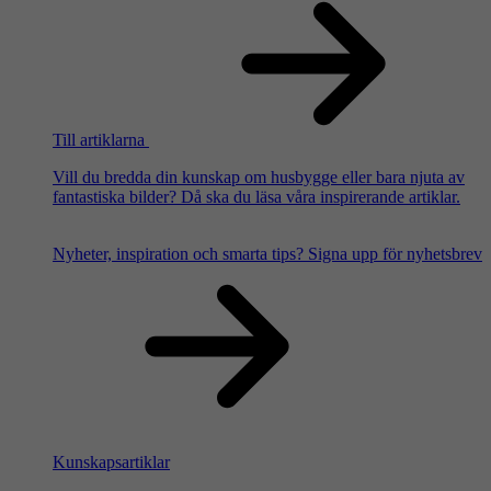
Till artiklarna
Vill du bredda din kunskap om husbygge eller bara njuta av
fantastiska bilder? Då ska du läsa våra inspirerande artiklar.
Nyheter, inspiration och smarta tips?
Signa upp för nyhetsbrev
Kunskapsartiklar