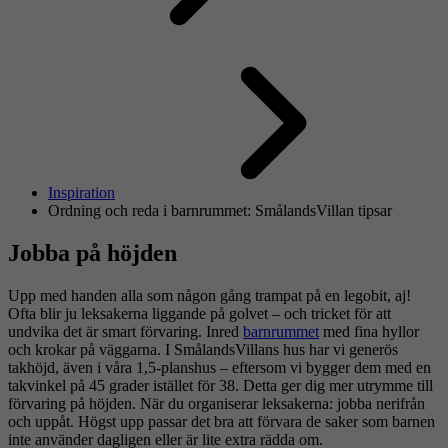
Inspiration
Ordning och reda i barnrummet: SmålandsVillan tipsar
Jobba på höjden
Upp med handen alla som någon gång trampat på en legobit, aj!
Ofta blir ju leksakerna liggande på golvet – och tricket för att
undvika det är smart förvaring. Inred
barnrummet
med fina hyllor
och krokar på väggarna. I SmålandsVillans hus har vi generös
takhöjd, även i våra 1,5-planshus – eftersom vi bygger dem med en
takvinkel på 45 grader istället för 38. Detta ger dig mer utrymme till
förvaring på höjden. När du organiserar leksakerna: jobba nerifrån
och uppåt. Högst upp passar det bra att förvara de saker som barnen
inte använder dagligen eller är lite extra rädda om.