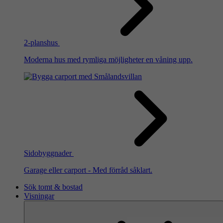
2-planshus
Moderna hus med rymliga möjligheter en våning upp.
Sidobyggnader
Garage eller carport - Med förråd såklart.
Sök tomt & bostad
Visningar