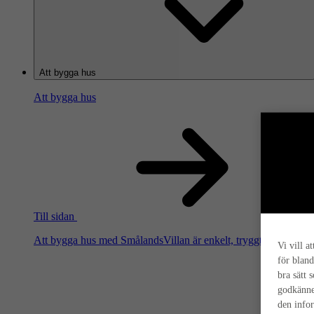
Att bygga hus
Att bygga hus
Till sidan
Att bygga hus med SmålandsVillan är enkelt, tryggt och smart. Hä
Vi vill a
för bland
bra sätt 
godkänne
den info