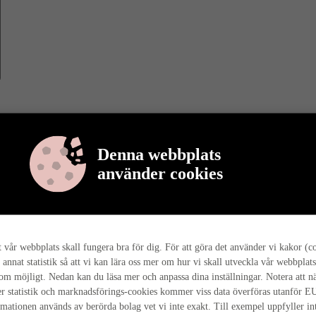
Denna webbplats
använder cookies
r berättar vi mer om varför det är så, och hur hela husresan går till ho
tt vår webbplats skall fungera bra för dig. För att göra det använder vi kakor (c
 annat statistik så att vi kan lära oss mer om hur vi skall utveckla vår webbplats
som möjligt. Nedan kan du läsa mer och anpassa dina inställningar. Notera att n
r statistik och marknadsförings-cookies kommer viss data överföras utanför E
rmationen används av berörda bolag vet vi inte exakt. Till exempel uppfyller i