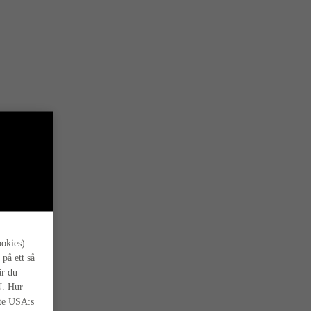
s oss.
ookies)
 på ett så
är du
U. Hur
nte USA:s