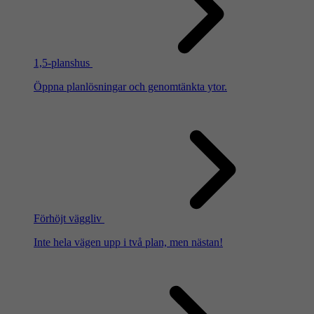
1,5-planshus
Öppna planlösningar och genomtänkta ytor.
Förhöjt väggliv
Inte hela vägen upp i två plan, men nästan!