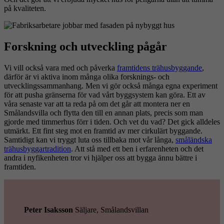
på kvaliteten.
Forskning och utveckling pågår
Vi vill också vara med och påverka
framtidens trähusbyggande
,
därför är vi aktiva inom många olika forsknings- och
utvecklingssammanhang. Men vi gör också många egna experiment
för att pusha gränserna för vad vårt byggsystem kan göra. Ett av
våra senaste var att ta reda på om det går att montera ner en
Smålandsvilla och flytta den till en annan plats, precis som man
gjorde med timmerhus förr i tiden. Och vet du vad? Det gick alldeles
utmärkt. Ett fint steg mot en framtid av mer cirkulärt byggande.
Samtidigt kan vi tryggt luta oss tillbaka mot vår långa,
småländska
trähusbyggartradition
. Att stå med ett ben i erfarenheten och det
andra i nyfikenheten tror vi hjälper oss att bygga ännu bättre i
framtiden.
Peter Isaksson
Säljare, Smålandsvillan