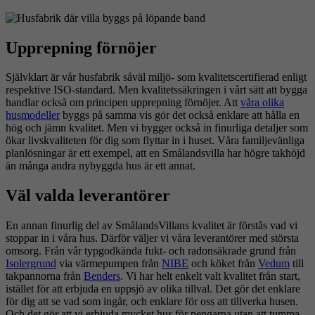
Upprepning förnöjer
Självklart är vår husfabrik såväl miljö- som kvalitetscertifierad enligt
respektive ISO-standard. Men kvalitetssäkringen i vårt sätt att bygga
handlar också om principen upprepning förnöjer. Att
våra olika
husmodeller
byggs på samma vis gör det också enklare att hålla en
hög och jämn kvalitet. Men vi bygger också in finurliga detaljer som
ökar livskvaliteten för dig som flyttar in i huset. Våra familjevänliga
planlösningar är ett exempel, att en Smålandsvilla har högre takhöjd
än många andra nybyggda hus är ett annat.
Väl valda leverantörer
En annan finurlig del av SmålandsVillans kvalitet är förstås vad vi
stoppar in i våra hus. Därför väljer vi våra leverantörer med största
omsorg. Från vår typgodkända fukt- och radonsäkrade grund från
Isolergrund
via värmepumpen från
NIBE
och köket från
Vedum
till
takpannorna från
Benders
. Vi har helt enkelt valt kvalitet från start,
istället för att erbjuda en uppsjö av olika tillval. Det gör det enklare
för dig att se vad som ingår, och enklare för oss att tillverka husen.
Och det gör att vi erbjuda mycket hus för pengarna utan att tumma