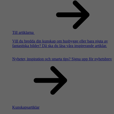
Till artiklarna
Vill du bredda din kunskap om husbygge eller bara njuta av
fantastiska bilder? Då ska du läsa våra inspirerande artiklar.
Nyheter, inspiration och smarta tips?
Signa upp för nyhetsbrev
Kunskapsartiklar