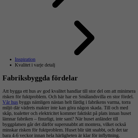
Inspiration
Kvalitet i varje detalj
Fabriksbyggda fördelar
Att bygga ett hus av god kvalitet handlar till stor del om att minimera
risken för fuktproblem. Och här har en Smålandsvilla en stor fördel.
Vår hus
byggs nämligen nästan helt färdig i fabrikens varma, torra
miljö där vädrets makter inte kan göra någon skada. Till och med
skåp, toaletter och elektricitet kommer faktiskt på plats innan huset
lämnar fabriken – finurligt, inte sant? När huset anländer till
byggplatsen går det därför supersnabbt att montera, vilket också
minskar risken för fuktproblem. Huset blir tätt snabbt, och det tar
bara 4-6 veckor innan hela härligheten är klar för inflyttning.