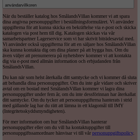
användarvillkoren
När du beställer katalog hos SmålandsVillan kommer vi att spara
dina angivna personuppgifter i beställningsformuläret. Vi använder
uppgifterna för att kunna skicka en bekräftelse via e-post och skicka
katalogen via post hem till dig. Katalogen skickas via vår
samarbetspartner Lagerservice som vi har skrivit biträdesavtal med.
Vi använder också uppgifterna för att en säljare hos SmålandsVillan
ska kunna kontakta dig om dina planer på att bygga hus. Om du
även väljer att prenumerera på nyhetsbrev kommer vi att kontakta
dig via e-post med allmän information och erbjudanden från
SmålandsVillan.
Du kan när som helst återkalla ditt samtycke och vi kommer då sluta
att behandla dina personuppgifter. Om du inte går vidare och skriver
avtal om en bostad med SmålandsVillan kommer vi lagra dina
personuppgifter under fem år, om du inte dessförinnan har återkallat
ditt samtycke. Om du tycker att personuppgifterna hanterats i strid
med gällande lag har du rätt att lämna in ett klagomål till IMY
(Integritetsskyddsmyndigheten).
För mer information om hur SmålandsVillan hanterar
personuppgifter eller om du vill ha kontaktuppgifter till
personuppgiftssamordnare hänvisar vi till vår
personuppgiftspolicy
.