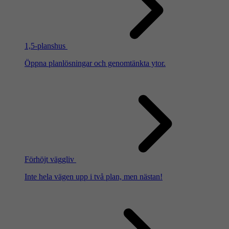
1,5-planshus
Öppna planlösningar och genomtänkta ytor.
Förhöjt väggliv
Inte hela vägen upp i två plan, men nästan!