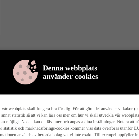
Denna webbplats
använder cookies
r berättar vi mer om varför det är så, och hur hela husresan går till ho
tt vår webbplats skall fungera bra för dig. För att göra det använder vi kakor (c
 annat statistik så att vi kan lära oss mer om hur vi skall utveckla vår webbplats
som möjligt. Nedan kan du läsa mer och anpassa dina inställningar. Notera att n
r statistik och marknadsförings-cookies kommer viss data överföras utanför E
rmationen används av berörda bolag vet vi inte exakt. Till exempel uppfyller i