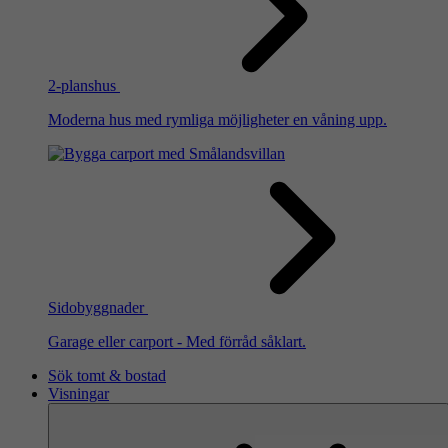
2-planshus
Moderna hus med rymliga möjligheter en våning upp.
Sidobyggnader
Garage eller carport - Med förråd såklart.
Sök tomt & bostad
Visningar