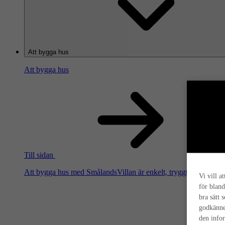
Att bygga hus
Att bygga hus
Till sidan
Att bygga hus med SmålandsVillan är enkelt, tryggt och smart. Hä
Vi vill a
för bland
bra sätt 
godkänne
den info