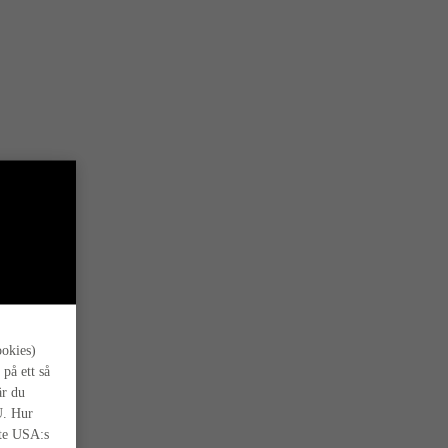
s oss.
ookies)
 på ett så
är du
U. Hur
nte USA:s